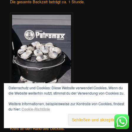
Die gesamte Backzeit beträgt ca. 1 Stunde.
Datenschutz und Cookies: Diese Website verwendet Cookies. Wenn du
die Website weiterhin nutzt, stimmst du der Verwendung von Cookies zu.
Weitere Informationen, beispielsweise zur Kontrolle von Cookies, findest
du hier:
Cookie-Richtlinie
Nach 30 Minuten schaut ihr bitte einmal in den Topf. Wenn das
Brot mittig schon recht braun ist, legt ihr alle oberen Briketts im
Kreis an den Rand des Deckels.