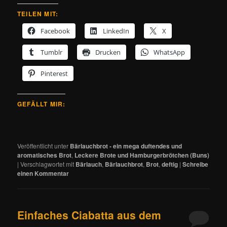
TEILEN MIT:
Facebook
LinkedIn
X
Tumblr
Drucken
WhatsApp
Pinterest
GEFÄLLT MIR:
Veröffentlicht unter
Bärlauchbrot - ein mega duftendes und
aromatisches Brot
,
Leckere Brote und Hamburgerbrötchen (Buns)
|
Verschlagwortet mit
Bärlauch
,
Bärlauchbrot
,
Brot
,
deftig
|
Schreibe
einen Kommentar
Einfaches Ciabatta aus dem