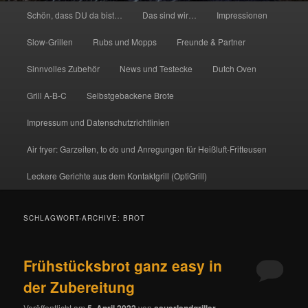
Hauptmenü
Schön, dass DU da bist…
Das sind wir…
Impressionen
Slow-Grillen
Rubs und Mopps
Freunde & Partner
Sinnvolles Zubehör
News und Testecke
Dutch Oven
Grill A-B-C
Selbstgebackene Brote
Impressum und Datenschutzrichtlinien
Air fryer: Garzeiten, to do und Anregungen für Heißluft-Fritteusen
Leckere Gerichte aus dem Kontaktgrill (OptiGrill)
SCHLAGWORT-ARCHIVE:
BROT
Frühstücksbrot ganz easy in
der Zubereitung
Veröffentlicht am
5. April 2022
von
sauerlandgriller