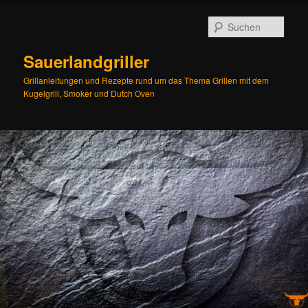
Zum
Zum
Inhalt
sekundären
Such
wechseln
Inhalt
wechseln
Sauerlandgriller
Grillanleitungen und Rezepte rund um das Thema Grillen mit dem
Kugelgrill, Smoker und Dutch Oven