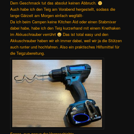
Dem Geschmack tut das absolut keinen Abbruch.
Auch habe ich den Teig am Vorabend hergestellt, sodass die
lange Gärzeit am Morgen einfach wegfällt-
Da ich beim Campen keine Kitchen Aid oder einen Stabmixer
dabei habe, habe ich den Teig kurzerhand mit einem Knethaken
im Akkuschrauber verrührt
Das ist total easy und den
Akkuschrauber haben wir eh immer dabei, weil wir ja die Stützen
auch runter und hochfahren. Also ein praktisches Hilfsmittel für
die Teigzubereitung.
Soooo, nun genug der Vorgeschichte….