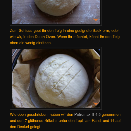
Zum Schluss gebt ihr den Teig in eine geeignete Backform, oder
wie wir, in den Dutch Oven. Wenn ihr möchtet, könnt ihr den Teig
oben ein wenig einritzen.
Wie oben geschrieben, haben wir den
Petromax ft 4.5
genommen
und dort 7 glühende Briketts unter den Topf- am Rand- und 14 auf
den Deckel gelegt.