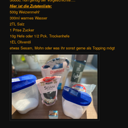
Hier ist die Zutatenliste:
500g Weizenmehl‘
300ml warmes Wasser
2TL Salz
1 Prise Zucker
10g Hefe oder 1/2 Pck. Trockenhefe
1EL Olivenöl
etwas Sesam, Mohn oder was ihr sonst gerne als Topping mögt