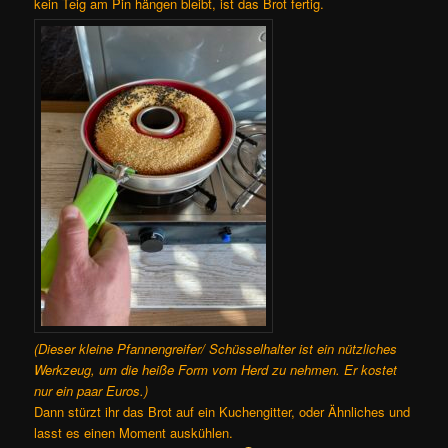
kein Teig am Pin hängen bleibt, ist das Brot fertig.
(Dieser kleine Pfannengreifer/ Schüsselhalter ist ein nützliches
Werkzeug, um die heiße Form vom Herd zu nehmen. Er kostet
nur ein paar Euros.)
Dann stürzt ihr das Brot auf ein Kuchengitter, oder Ähnliches und
lasst es einen Moment auskühlen.