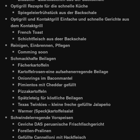
Optigrill Rezepte für die schnelle Küche
Spiegeleierfrühstück aus der Backschale
Optigrill und Kontaktgrill Einfache und schnelle Gerichte aus
dem Kontaktgrill
French Toast
Schichtfleisch aus deer Backschale
Reinigen, Einbrennen, Pflegen
Comming soon
Schmackhafte Beilagen
Fächerkartoffeln
Kartoffelrosen-eine aufsehenerregende Beilage
Onionrings im Baconmantel
Pimientos mit Cheddar gefüllt
Pizzakartoffeln
Spätzleteig für köstliche Beilagen
Texas Twinkies – kleine freche gefüllte Jalapeño
Warmer (Speck)kartoffelsalat
Schwindelerregende Vorspeisen
Ceviche DAS peruanische Frischfischgericht
Forellen-Pralinen
Gefüllte Cannelloni mit Hackfleisch