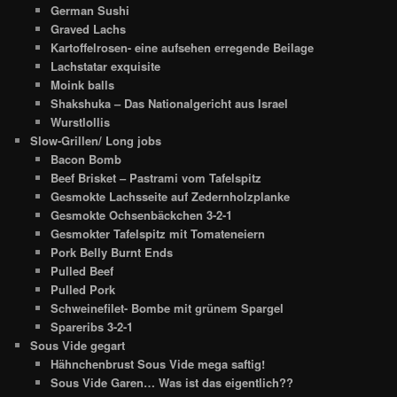
German Sushi
Graved Lachs
Kartoffelrosen- eine aufsehen erregende Beilage
Lachstatar exquisite
Moink balls
Shakshuka – Das Nationalgericht aus Israel
Wurstlollis
Slow-Grillen/ Long jobs
Bacon Bomb
Beef Brisket – Pastrami vom Tafelspitz
Gesmokte Lachsseite auf Zedernholzplanke
Gesmokte Ochsenbäckchen 3-2-1
Gesmokter Tafelspitz mit Tomateneiern
Pork Belly Burnt Ends
Pulled Beef
Pulled Pork
Schweinefilet- Bombe mit grünem Spargel
Spareribs 3-2-1
Sous Vide gegart
Hähnchenbrust Sous Vide mega saftig!
Sous Vide Garen… Was ist das eigentlich??