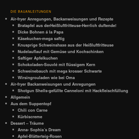
DIE BAUANLEITUNGEN
Air-fryer Anregungen, Backanweisungen und Rezepte
Bratapfel aus derHeißluftfritteuse-Herrlich duftende!
Dicke Bohnen á la Papa
Käsekuchen-mega saftig
Knusprige Schweinshaxe aus der Heißluftfritteuse
Nudelauflauf mit Gemüse und Kochschinken
Saftiger Apfelkuchen
Schokoladen-Souvlé mit flüssigem Kern
Schweinebauch mit mega krosser Schwarte
Wirsingrouladen wie bei Oma
Air-fryer Backanweisungen und Anregungen
Shotgun Shells-gefüllte Canneloni mit Hackfleischfüllung
Allgemein
Aus dem Suppentopf
Chili con Carne
Kürbiscreme
Dessert – Träume
Anna- Sophia´s Dream
Apfel-Blätterteig-Rosen