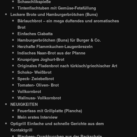
Schaschlikspieße
Tintenfischtuben mit Gemüse-Fetafüllung
Leckere Brote und Hamburgerbrötchen (Buns)
Bärlauchbrot – ein mega duftendes und aromatisches
Brot
Einfaches Ciabatta
Hamburgerbrötchen (Buns) für Burger & Co.
Herzhafte Flammkuchen-Laugenbrezeln
Indisches Naan-Brot aus der Pfanne
Knuspriges Joghurt-Brot
Originales Fladenbrot nach türkisch/griechischer Art
Schoko- Weißbrot
Speck- Zwiebelbrot
Tomaten- Oliven- Brot
Vollkornbrot
Wallnuss- Vollkornbrot
NEUIGKEITEN
Feuerfass mit Grillplatte (Plancha)
Mein erstes Interview
Optigrill Einfache und schnelle Gerichte aus dem
Kontaktgrill
Blaubeer- Quarkkucchen aus der Backschale