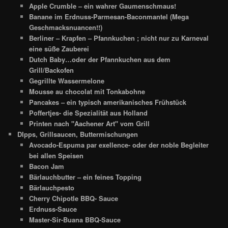
Apple Crumble – ein wahrer Gaumenschmaus!
Banane im Erdnuss-Parmesan-Baconmantel (Mega
Geschmacksnuancen!!)
Berliner – Krapfen – Pfannkuchen ; nicht nur zu Karneval
eine süße Zauberei
Dutch Baby…oder der Pfannkuchen aus dem
Grill/Backofen
Gegrillte Wassermelone
Mousse au chocolat mit Tonkabohne
Pancakes – ein typisch amerikanisches Frühstück
Poffertjes- die Spezialität aus Holland
Printen nach "Aachener Art" vom Grill
DIpps, Grillsaucen, Buttermischungen
Avocado-Espuma par exellence- oder der noble Begleiter
bei allen Speisen
Bacon Jam
Bärlauchbutter – ein feines Topping
Bärlauchpesto
Cherry Chipotle BBQ- Sauce
Erdnuss-Sauce
Master-Sir-Buana BBQ-Sauce