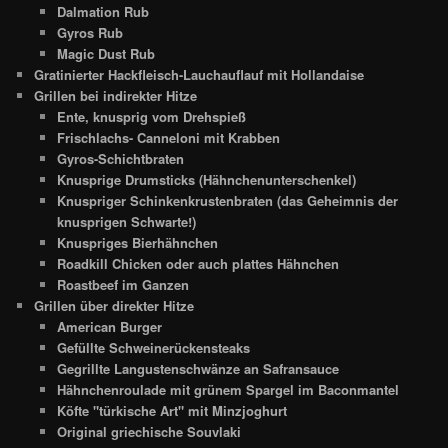
Dalmation Rub
Gyros Rub
Magic Dust Rub
Gratinierter Hackfleisch-Lauchauflauf mit Hollandaise
Grillen bei indirekter Hitze
Ente, knusprig vom Drehspieß
Frischlachs- Canneloni mit Krabben
Gyros-Schichtbraten
Knusprige Drumsticks (Hähnchenunterschenkel)
Knuspriger Schinkenkrustenbraten (das Geheimnis der
knusprigen Schwarte!)
Knuspriges Bierhähnchen
Roadkill Chicken oder auch plattes Hähnchen
Roastbeef im Ganzen
Grillen über direkter Hitze
American Burger
Gefüllte Schweinerückensteaks
Gegrillte Langustenschwänze an Safransauce
Hähnchenroulade mit grünem Spargel im Baconmantel
Köfte "türkische Art" mit Minzjoghurt
Original griechische Souvlaki