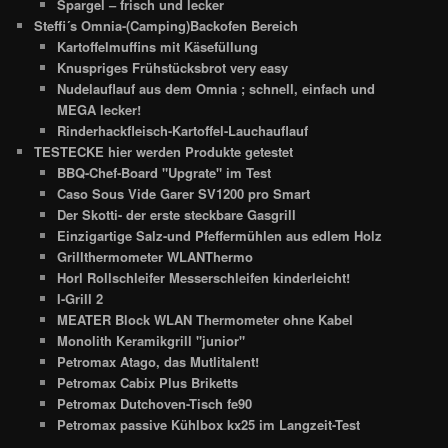
Spargel – frisch und lecker
Steffi´s Omnia-(Camping)Backofen Bereich
Kartoffelmuffins mit Käsefüllung
Knuspriges Frühstücksbrot very easy
Nudelauflauf aus dem Omnia ; schnell, einfach und
MEGA lecker!
Rinderhackfleisch-Kartoffel-Lauchauflauf
TESTECKE hier werden Produkte getestet
BBQ-Chef-Board "Upgrate" im Test
Caso Sous Vide Garer SV1200 pro Smart
Der Skotti- der erste steckbare Gasgrill
Einzigartige Salz-und Pfeffermühlen aus edlem Holz
Grillthermometer WLANThermo
Horl Rollschleifer Messerschleifen kinderleicht!
I-Grill 2
MEATER Block WLAN Thermometer ohne Kabel
Monolith Keramikgrill "junior"
Petromax Atago, das Mutlitalent!
Petromax Cabix Plus Briketts
Petromax Dutchoven-Tisch fe90
Petromax passive Kühlbox kx25 im Langzeit-Test