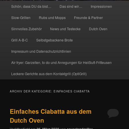
Hauptmenü
Schön, dass DU da bist…
Das sind wir…
Impressionen
Slow-Grillen
Rubs und Mopps
Freunde & Partner
Sinnvolles Zubehör
News und Testecke
Dutch Oven
Grill A-B-C
Selbstgebackene Brote
Impressum und Datenschutzrichtlinien
Air fryer: Garzeiten, to do und Anregungen für Heißluft-Fritteusen
Leckere Gerichte aus dem Kontaktgrill (OptiGrill)
ARCHIV DER KATEGORIE:
EINFACHES CIABATTA
Einfaches Ciabatta aus dem
Dutch Oven
Veröffentlicht am
26. März 2020
von
sauerlandgriller