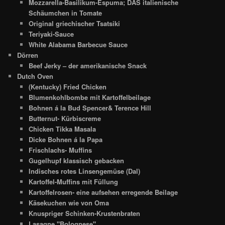
Mozzarella-Basilikum-Espuma; DAS italienische
Schäumchen in Tomate
Original griechischer Tsatsiki
Teriyaki-Sauce
White Alabama Barbecue Sauce
Dörren
Beef Jerky – der amerikanische Snack
Dutch Oven
(Kentucky) Fried Chicken
Blumenkohlbombe mit Kartoffelbeilage
Bohnen á la Bud Spencer& Terence Hill
Butternut- Kürbiscreme
Chicken Tikka Masala
Dicke Bohnen á la Papa
Frischlachs- Muffins
Gugelhupf klassisch gebacken
Indisches rotes Linsengemüse (Dal)
Kartoffel-Muffins mit Füllung
Kartoffelrosen- eine aufsehen erregende Beilage
Käsekuchen wie von Oma
Knuspriger Schinken-Krustenbraten
Lasagne "Bolognese"