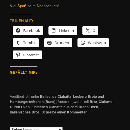
Viel Spaß beim Nachbacken!
TEILEN MIT:
Facebook
LinkedIn
X
Tumblr
Drucken
WhatsApp
Pinterest
GEFÄLLT MIR:
Veröffentlicht unter
Einfaches Ciabatta
,
Leckere Brote und
Hamburgerbrötchen (Buns)
|
Verschlagwortet mit
Brot
,
Ciabatta
,
Durch Oven
,
EInfaches Ciabatta aus dem Dutch Oven
,
Italienisches Brot
|
Schreibe einen Kommentar