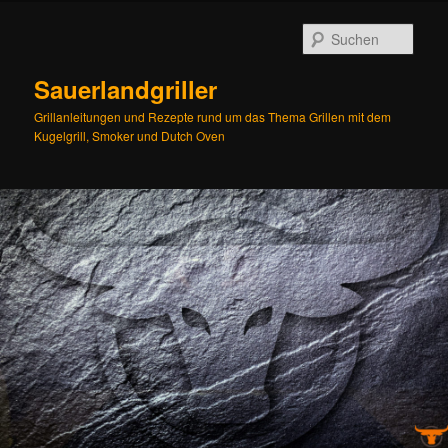
Zum
Zum
Inhalt
sekundären
Such
wechseln
Inhalt
wechseln
Sauerlandgriller
Grillanleitungen und Rezepte rund um das Thema Grillen mit dem
Kugelgrill, Smoker und Dutch Oven