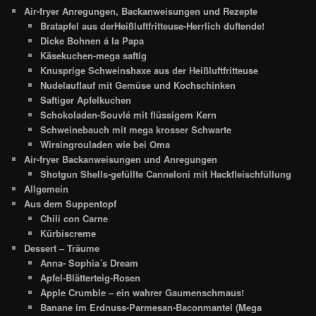
Air-fryer Anregungen, Backanweisungen und Rezepte
Bratapfel aus derHeißluftfritteuse-Herrlich duftende!
Dicke Bohnen á la Papa
Käsekuchen-mega saftig
Knusprige Schweinshaxe aus der Heißluftfritteuse
Nudelauflauf mit Gemüse und Kochschinken
Saftiger Apfelkuchen
Schokoladen-Souvlé mit flüssigem Kern
Schweinebauch mit mega krosser Schwarte
Wirsingrouladen wie bei Oma
Air-fryer Backanweisungen und Anregungen
Shotgun Shells-gefüllte Canneloni mit Hackfleischfüllung
Allgemein
Aus dem Suppentopf
Chili con Carne
Kürbiscreme
Dessert – Träume
Anna- Sophia´s Dream
Apfel-Blätterteig-Rosen
Apple Crumble – ein wahrer Gaumenschmaus!
Banane im Erdnuss-Parmesan-Baconmantel (Mega