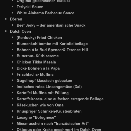
Original griechischer Tsatsiki
Teriyaki-Sauce
White Alabama Barbecue Sauce
Dörren
Beef Jerky – der amerikanische Snack
Dutch Oven
(Kentucky) Fried Chicken
Blumenkohlbombe mit Kartoffelbeilage
Bohnen á la Bud Spencer& Terence Hill
Butternut- Kürbiscreme
Chicken Tikka Masala
Dicke Bohnen á la Papa
Frischlachs- Muffins
Gugelhupf klassisch gebacken
Indisches rotes Linsengemüse (Dal)
Kartoffel-Muffins mit Füllung
Kartoffelrosen- eine aufsehen erregende Beilage
Käsekuchen wie von Oma
Knuspriger Schinken-Krustenbraten
Lasagne "Bolognese"
Miesmuscheln nach "französischer Art"
Oktopus oder Krake geschmort im Dutch Oven