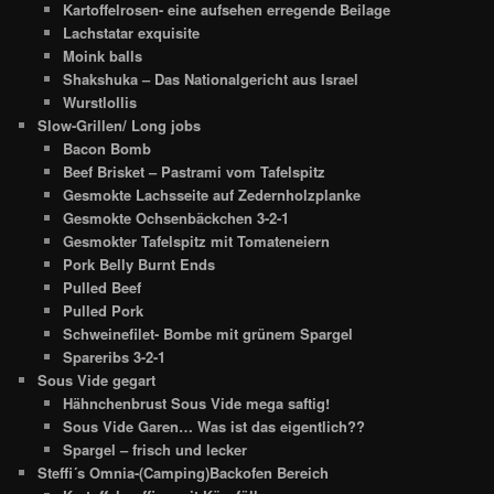
Kartoffelrosen- eine aufsehen erregende Beilage
Lachstatar exquisite
Moink balls
Shakshuka – Das Nationalgericht aus Israel
Wurstlollis
Slow-Grillen/ Long jobs
Bacon Bomb
Beef Brisket – Pastrami vom Tafelspitz
Gesmokte Lachsseite auf Zedernholzplanke
Gesmokte Ochsenbäckchen 3-2-1
Gesmokter Tafelspitz mit Tomateneiern
Pork Belly Burnt Ends
Pulled Beef
Pulled Pork
Schweinefilet- Bombe mit grünem Spargel
Spareribs 3-2-1
Sous Vide gegart
Hähnchenbrust Sous Vide mega saftig!
Sous Vide Garen… Was ist das eigentlich??
Spargel – frisch und lecker
Steffi´s Omnia-(Camping)Backofen Bereich