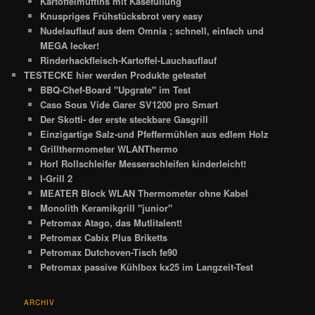
Kartoffelmuffins mit Käsefüllung
Knuspriges Frühstücksbrot very easy
Nudelauflauf aus dem Omnia ; schnell, einfach und
MEGA lecker!
Rinderhackfleisch-Kartoffel-Lauchauflauf
TESTECKE hier werden Produkte getestet
BBQ-Chef-Board "Upgrate" im Test
Caso Sous Vide Garer SV1200 pro Smart
Der Skotti- der erste steckbare Gasgrill
Einzigartige Salz-und Pfeffermühlen aus edlem Holz
Grillthermometer WLANThermo
Horl Rollschleifer Messerschleifen kinderleicht!
I-Grill 2
MEATER Block WLAN Thermometer ohne Kabel
Monolith Keramikgrill "junior"
Petromax Atago, das Mutlitalent!
Petromax Cabix Plus Briketts
Petromax Dutchoven-Tisch fe90
Petromax passive Kühlbox kx25 im Langzeit-Test
ARCHIV