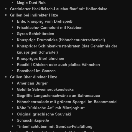
Magic Dust Rub
Gratinierter Hackfleisch-Lauchauflauf mit Hollandaise
Grillen bei indirekter Hitze
Ente, knusprig vom Drehspieß
Frischlachs- Canneloni mit Krabben
Gyros-Schichtbraten
Knusprige Drumsticks (Hähnchenunterschenkel)
Knuspriger Schinkenkrustenbraten (das Geheimnis der
knusprigen Schwarte!)
Knuspriges Bierhähnchen
Roadkill Chicken oder auch plattes Hähnchen
Roastbeef im Ganzen
Grillen über direkter Hitze
American Burger
Gefüllte Schweinerückensteaks
Gegrillte Langustenschwänze an Safransauce
Hähnchenroulade mit grünem Spargel im Baconmantel
Köfte "türkische Art" mit Minzjoghurt
Original griechische Souvlaki
Schaschlikspieße
Tintenfischtuben mit Gemüse-Fetafüllung