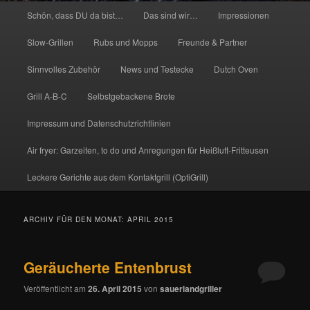
Hauptmenü
Schön, dass DU da bist…
Das sind wir…
Impressionen
Slow-Grillen
Rubs und Mopps
Freunde & Partner
Sinnvolles Zubehör
News und Testecke
Dutch Oven
Grill A-B-C
Selbstgebackene Brote
Impressum und Datenschutzrichtlinien
Air fryer: Garzeiten, to do und Anregungen für Heißluft-Fritteusen
Leckere Gerichte aus dem Kontaktgrill (OptiGrill)
ARCHIV FÜR DEN MONAT:
APRIL 2015
Geräucherte Entenbrust
Veröffentlicht am
26. April 2015
von
sauerlandgriller