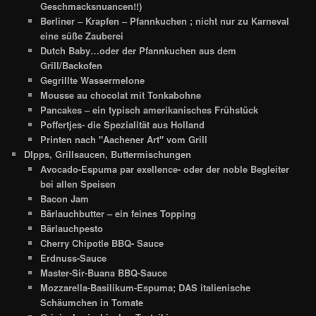
Geschmacksnuancen!!)
Berliner – Krapfen – Pfannkuchen ; nicht nur zu Karneval
eine süße Zauberei
Dutch Baby…oder der Pfannkuchen aus dem
Grill/Backofen
Gegrillte Wassermelone
Mousse au chocolat mit Tonkabohne
Pancakes – ein typisch amerikanisches Frühstück
Poffertjes- die Spezialität aus Holland
Printen nach "Aachener Art" vom Grill
DIpps, Grillsaucen, Buttermischungen
Avocado-Espuma par exellence- oder der noble Begleiter
bei allen Speisen
Bacon Jam
Bärlauchbutter – ein feines Topping
Bärlauchpesto
Cherry Chipotle BBQ- Sauce
Erdnuss-Sauce
Master-Sir-Buana BBQ-Sauce
Mozzarella-Basilikum-Espuma; DAS italienische
Schäumchen in Tomate