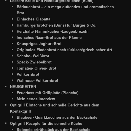
Leckere Brote und Hamburgerbrötchen (Buns)
Bärlauchbrot – ein mega duftendes und aromatisches
Brot
Einfaches Ciabatta
Hamburgerbrötchen (Buns) für Burger & Co.
Herzhafte Flammkuchen-Laugenbrezeln
Indisches Naan-Brot aus der Pfanne
Knuspriges Joghurt-Brot
Originales Fladenbrot nach türkisch/griechischer Art
Schoko- Weißbrot
Speck- Zwiebelbrot
Tomaten- Oliven- Brot
Vollkornbrot
Wallnuss- Vollkornbrot
NEUIGKEITEN
Feuerfass mit Grillplatte (Plancha)
Mein erstes Interview
Optigrill Einfache und schnelle Gerichte aus dem
Kontaktgrill
Blaubeer- Quarkkucchen aus der Backschale
Optigrill Rezepte für die schnelle Küche
Spiegeleierfrühstück aus der Backschale