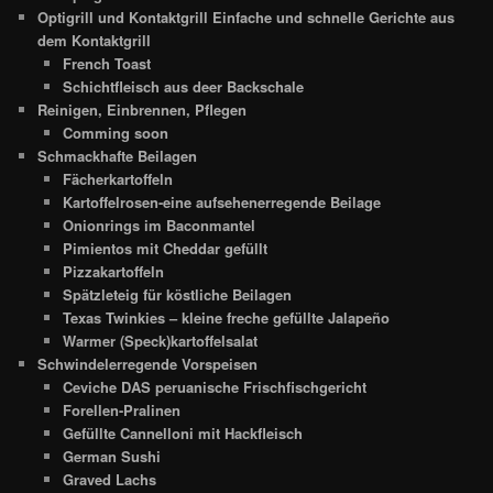
Optigrill und Kontaktgrill Einfache und schnelle Gerichte aus
dem Kontaktgrill
French Toast
Schichtfleisch aus deer Backschale
Reinigen, Einbrennen, Pflegen
Comming soon
Schmackhafte Beilagen
Fächerkartoffeln
Kartoffelrosen-eine aufsehenerregende Beilage
Onionrings im Baconmantel
Pimientos mit Cheddar gefüllt
Pizzakartoffeln
Spätzleteig für köstliche Beilagen
Texas Twinkies – kleine freche gefüllte Jalapeño
Warmer (Speck)kartoffelsalat
Schwindelerregende Vorspeisen
Ceviche DAS peruanische Frischfischgericht
Forellen-Pralinen
Gefüllte Cannelloni mit Hackfleisch
German Sushi
Graved Lachs