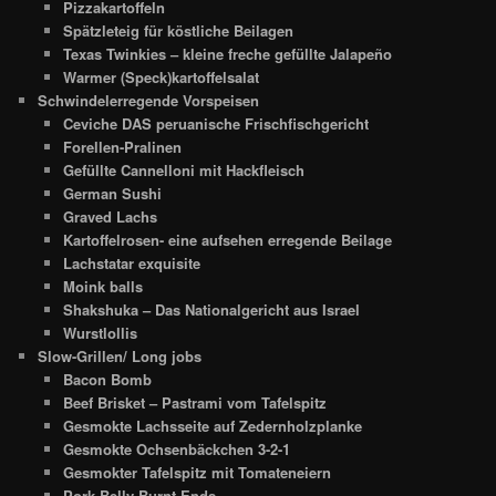
Pizzakartoffeln
Spätzleteig für köstliche Beilagen
Texas Twinkies – kleine freche gefüllte Jalapeño
Warmer (Speck)kartoffelsalat
Schwindelerregende Vorspeisen
Ceviche DAS peruanische Frischfischgericht
Forellen-Pralinen
Gefüllte Cannelloni mit Hackfleisch
German Sushi
Graved Lachs
Kartoffelrosen- eine aufsehen erregende Beilage
Lachstatar exquisite
Moink balls
Shakshuka – Das Nationalgericht aus Israel
Wurstlollis
Slow-Grillen/ Long jobs
Bacon Bomb
Beef Brisket – Pastrami vom Tafelspitz
Gesmokte Lachsseite auf Zedernholzplanke
Gesmokte Ochsenbäckchen 3-2-1
Gesmokter Tafelspitz mit Tomateneiern
Pork Belly Burnt Ends