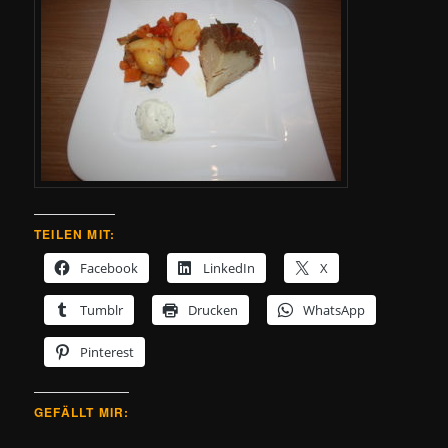
TEILEN MIT:
Facebook
LinkedIn
X
Tumblr
Drucken
WhatsApp
Pinterest
GEFÄLLT MIR: