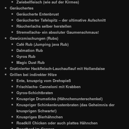
Zwiebelfleisch (wie auf der Kirmes)
Geräuchertes
Geräucherte Entenbrust
Geräucherter Tafelspitz – der ultimative Aufschnitt
Räucherlachs selber herstellen
Stremellachs- ein absoluter Gaumenschmaus!
Gewürzmischungen (Rubs)
Café Rub (Jumping java Rub)
Dalmation Rub
Gyros Rub
Magic Dust Rub
Gratinierter Hackfleisch-Lauchauflauf mit Hollandaise
Grillen bei indirekter Hitze
Ente, knusprig vom Drehspieß
Frischlachs- Canneloni mit Krabben
Gyros-Schichtbraten
Knusprige Drumsticks (Hähnchenunterschenkel)
Knuspriger Schinkenkrustenbraten (das Geheimnis der
knusprigen Schwarte!)
Knuspriges Bierhähnchen
Roadkill Chicken oder auch plattes Hähnchen
Roastbeef im Ganzen