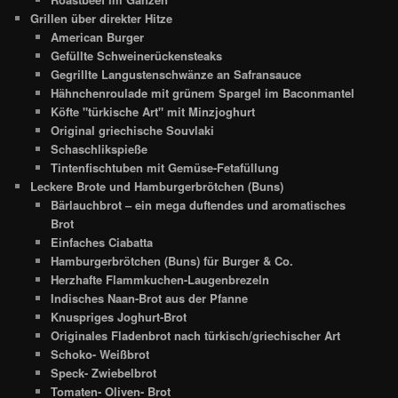
Grillen über direkter Hitze
American Burger
Gefüllte Schweinerückensteaks
Gegrillte Langustenschwänze an Safransauce
Hähnchenroulade mit grünem Spargel im Baconmantel
Köfte "türkische Art" mit Minzjoghurt
Original griechische Souvlaki
Schaschlikspieße
Tintenfischtuben mit Gemüse-Fetafüllung
Leckere Brote und Hamburgerbrötchen (Buns)
Bärlauchbrot – ein mega duftendes und aromatisches
Brot
Einfaches Ciabatta
Hamburgerbrötchen (Buns) für Burger & Co.
Herzhafte Flammkuchen-Laugenbrezeln
Indisches Naan-Brot aus der Pfanne
Knuspriges Joghurt-Brot
Originales Fladenbrot nach türkisch/griechischer Art
Schoko- Weißbrot
Speck- Zwiebelbrot
Tomaten- Oliven- Brot