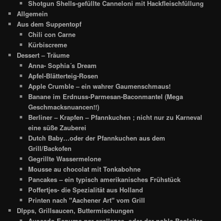
Shotgun Shells-gefüllte Canneloni mit Hackfleischfüllung
Allgemein
Aus dem Suppentopf
Chili con Carne
Kürbiscreme
Dessert – Träume
Anna- Sophia´s Dream
Apfel-Blätterteig-Rosen
Apple Crumble – ein wahrer Gaumenschmaus!
Banane im Erdnuss-Parmesan-Baconmantel (Mega
Geschmacksnuancen!!)
Berliner – Krapfen – Pfannkuchen ; nicht nur zu Karneval
eine süße Zauberei
Dutch Baby…oder der Pfannkuchen aus dem
Grill/Backofen
Gegrillte Wassermelone
Mousse au chocolat mit Tonkabohne
Pancakes – ein typisch amerikanisches Frühstück
Poffertjes- die Spezialität aus Holland
Printen nach "Aachener Art" vom Grill
DIpps, Grillsaucen, Buttermischungen
Avocado-Espuma par exellence- oder der noble Begleiter