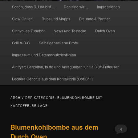
Hauptmenü
Schön, dass DU da bist…
Das sind wir…
Impressionen
Slow-Grillen
Rubs und Mopps
Freunde & Partner
Sinnvolles Zubehör
News und Testecke
Dutch Oven
Grill A-B-C
Selbstgebackene Brote
Impressum und Datenschutzrichtlinien
Air fryer: Garzeiten, to do und Anregungen für Heißluft-Fritteusen
Leckere Gerichte aus dem Kontaktgrill (OptiGrill)
ARCHIV DER KATEGORIE:
BLUMENKOHLBOMBE MIT
KARTOFFELBEILAGE
Blumenkohlbombe aus dem
4
Dutch Oven