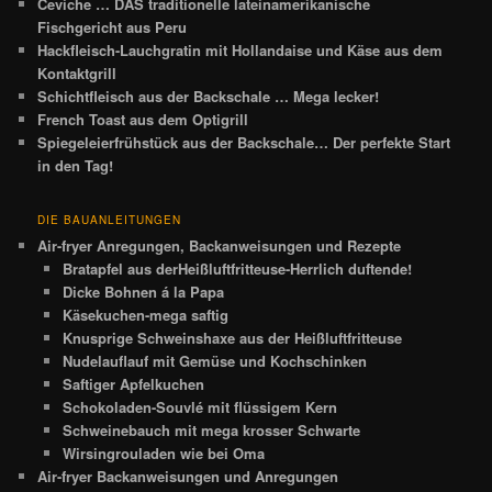
Ceviche … DAS traditionelle lateinamerikanische
Fischgericht aus Peru
Hackfleisch-Lauchgratin mit Hollandaise und Käse aus dem
Kontaktgrill
Schichtfleisch aus der Backschale … Mega lecker!
French Toast aus dem Optigrill
Spiegeleierfrühstück aus der Backschale… Der perfekte Start
in den Tag!
DIE BAUANLEITUNGEN
Air-fryer Anregungen, Backanweisungen und Rezepte
Bratapfel aus derHeißluftfritteuse-Herrlich duftende!
Dicke Bohnen á la Papa
Käsekuchen-mega saftig
Knusprige Schweinshaxe aus der Heißluftfritteuse
Nudelauflauf mit Gemüse und Kochschinken
Saftiger Apfelkuchen
Schokoladen-Souvlé mit flüssigem Kern
Schweinebauch mit mega krosser Schwarte
Wirsingrouladen wie bei Oma
Air-fryer Backanweisungen und Anregungen