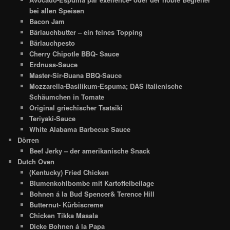
bei allen Speisen
Bacon Jam
Bärlauchbutter – ein feines Topping
Bärlauchpesto
Cherry Chipotle BBQ- Sauce
Erdnuss-Sauce
Master-Sir-Buana BBQ-Sauce
Mozzarella-Basilikum-Espuma; DAS italienische
Schäumchen in Tomate
Original griechischer Tsatsiki
Teriyaki-Sauce
White Alabama Barbecue Sauce
Dörren
Beef Jerky – der amerikanische Snack
Dutch Oven
(Kentucky) Fried Chicken
Blumenkohlbombe mit Kartoffelbeilage
Bohnen á la Bud Spencer& Terence Hill
Butternut- Kürbiscreme
Chicken Tikka Masala
Dicke Bohnen á la Papa