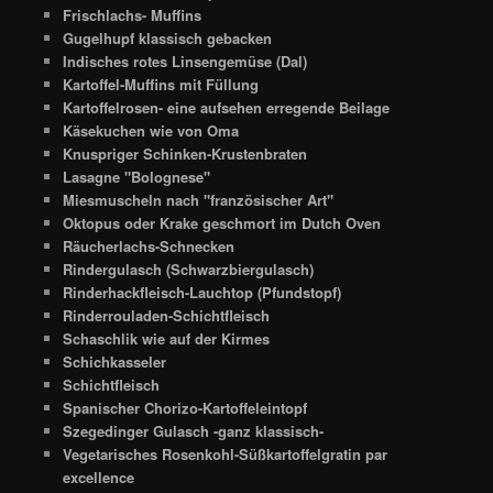
Frischlachs- Muffins
Gugelhupf klassisch gebacken
Indisches rotes Linsengemüse (Dal)
Kartoffel-Muffins mit Füllung
Kartoffelrosen- eine aufsehen erregende Beilage
Käsekuchen wie von Oma
Knuspriger Schinken-Krustenbraten
Lasagne "Bolognese"
Miesmuscheln nach "französischer Art"
Oktopus oder Krake geschmort im Dutch Oven
Räucherlachs-Schnecken
Rindergulasch (Schwarzbiergulasch)
Rinderhackfleisch-Lauchtop (Pfundstopf)
Rinderrouladen-Schichtfleisch
Schaschlik wie auf der Kirmes
Schichkasseler
Schichtfleisch
Spanischer Chorizo-Kartoffeleintopf
Szegedinger Gulasch -ganz klassisch-
Vegetarisches Rosenkohl-Süßkartoffelgratin par
excellence