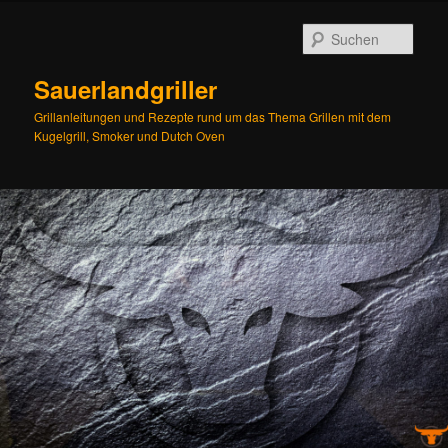
Zum
Zum
Inhalt
sekundären
Such
wechseln
Inhalt
wechseln
Sauerlandgriller
Grillanleitungen und Rezepte rund um das Thema Grillen mit dem
Kugelgrill, Smoker und Dutch Oven