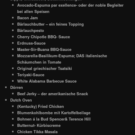
Avocado-Espuma par exellence- oder der noble Begleiter
bei allen Speisen
Bacon Jam
Bärlauchbutter – ein feines Topping
Bärlauchpesto
Cherry Chipotle BBQ- Sauce
Erdnuss-Sauce
Master-Sir-Buana BBQ-Sauce
Mozzarella-Basilikum-Espuma; DAS italienische
Schäumchen in Tomate
Original griechischer Tsatsiki
Teriyaki-Sauce
White Alabama Barbecue Sauce
Dörren
Beef Jerky – der amerikanische Snack
Dutch Oven
(Kentucky) Fried Chicken
Blumenkohlbombe mit Kartoffelbeilage
Bohnen á la Bud Spencer& Terence Hill
Butternut- Kürbiscreme
Chicken Tikka Masala