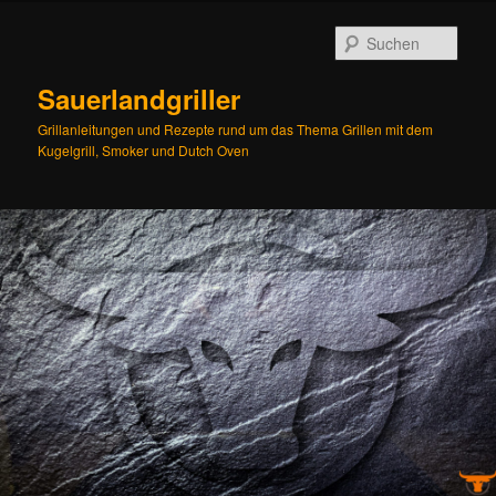
Zum
Zum
Inhalt
sekundären
Such
wechseln
Inhalt
wechseln
Sauerlandgriller
Grillanleitungen und Rezepte rund um das Thema Grillen mit dem
Kugelgrill, Smoker und Dutch Oven