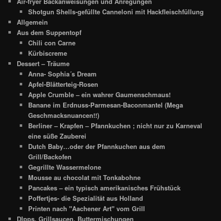
Air-fryer Backanweisungen und Anregungen
Shotgun Shells-gefüllte Canneloni mit Hackfleischfüllung
Allgemein
Aus dem Suppentopf
Chili con Carne
Kürbiscreme
Dessert – Träume
Anna- Sophia´s Dream
Apfel-Blätterteig-Rosen
Apple Crumble – ein wahrer Gaumenschmaus!
Banane im Erdnuss-Parmesan-Baconmantel (Mega
Geschmacksnuancen!!)
Berliner – Krapfen – Pfannkuchen ; nicht nur zu Karneval
eine süße Zauberei
Dutch Baby…oder der Pfannkuchen aus dem
Grill/Backofen
Gegrillte Wassermelone
Mousse au chocolat mit Tonkabohne
Pancakes – ein typisch amerikanisches Frühstück
Poffertjes- die Spezialität aus Holland
Printen nach "Aachener Art" vom Grill
DIpps, Grillsaucen, Buttermischungen