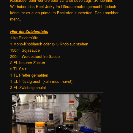
Roastbeef oder wer die edle Variante bevorzugt…Rinderfilet.
Wir haben das Beef Jerky im Dörrautomaten gemacht; jedoch
könnt ihr es auch prima im Backofen zubereiten. Dazu nachher
mehr…
Hier die Zutatenliste:
1 kg Rinderhüfte
1 Mono-Knoblauch oder 2- 3 Knoblauchzehen
150ml Sojasauce
200ml Worcestershire-Sauce
2 EL brauner Zucker
3 TL Salz
1 TL Pfeffer gemahlen
1 EL Flüssigrauch (kein must have!)
3 EL Zwiebelgranulat