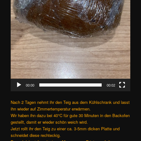
00:00
00:02
Nach 2 Tagen nehmt ihr den Teig aus dem Kühlschrank und lasst
ihn wieder auf Zimmertemperatur erwärmen.
Wir haben ihn dazu bei 40°C für gute 30 Minuten in den Backofen
gestellt, damit er wieder schön weich wird.
Jetzt rollt ihr den Teig zu einer ca. 3-5mm dicken Platte und
schneidet diese rechteckig.