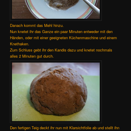
Danach kommt das Mehl hinzu.
Nun knetet ihr das Ganze ein paar Minuten entweder mit den
Händen, oder mit einer geeigneten Küchenmaschine und einem
Knethaken.
Zum Schluss gebt ihr den Kandis dazu und knetet nochmals
alles 2 Minuten gut durch.
Den fertigen Teig deckt ihr nun mit Klarsichtfolie ab und stellt ihn