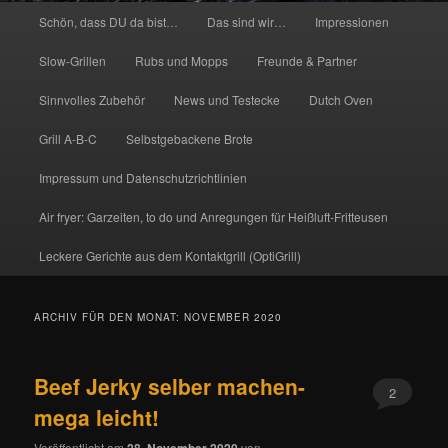
Hauptmenü
Schön, dass DU da bist…
Das sind wir…
Impressionen
Slow-Grillen
Rubs und Mopps
Freunde & Partner
Sinnvolles Zubehör
News und Testecke
Dutch Oven
Grill A-B-C
Selbstgebackene Brote
Impressum und Datenschutzrichtlinien
Air fryer: Garzeiten, to do und Anregungen für Heißluft-Fritteusen
Leckere Gerichte aus dem Kontaktgrill (OptiGrill)
ARCHIV FÜR DEN MONAT:
NOVEMBER 2020
Beef Jerky selber machen-
2
mega leicht!
Veröffentlicht am
28. November 2020
von