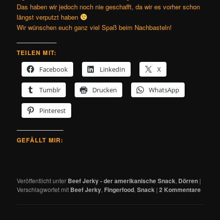
Das haben wir jedoch noch nie geschafft, da wir es vorher schon
längst verputzt haben
Wir wünschen euch ganz viel Spaß beim Nachbasteln!
TEILEN MIT:
Facebook
LinkedIn
X
Tumblr
Drucken
WhatsApp
Pinterest
GEFÄLLT MIR:
Veröffentlicht unter
Beef Jerky - der amerikanische Snack
,
Dörren
|
Verschlagwortet mit
Beef Jerky
,
Fingerfood
,
Snack
|
2
Kommentare