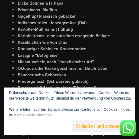
Dicke Bohnen á la Papa
Frischlachs- Muffins
Gugelhupf klassisch gebacken
Indisches rotes Linsengemüse (Dal)
Kartoffel-Muffins mit Füllung
Kartoffelrosen- eine aufsehen erregende Beilage
Käsekuchen wie von Oma
Knuspriger Schinken-Krustenbraten
Lasagne "Bolognese"
Miesmuscheln nach "französischer Art"
Oktopus oder Krake geschmort im Dutch Oven
Räucherlachs-Schnecken
Rindergulasch (Schwarzbiergulasch)
Rinderhackfleisch-Lauchtop (Pfundstopf)
Datenschutz und Cookies: Diese Website verwendet Cookies. Wenn du
Rinderrouladen-Schichtfleisch
die Website weiterhin nutzt, stimmst du der Verwendung von Cookies zu.
Schaschlik wie auf der Kirmes
Schichkasseler
Weitere Informationen, beispielsweise zur Kontrolle von Cookies, findest
Schichtfleisch
du hier:
Cookie-Richtlinie
Spanischer Chorizo-Kartoffeleintopf
Szegedinger Gulasch -ganz klassisch-
Vegetarisches Rosenkohl-Süßkartoffelgratin par