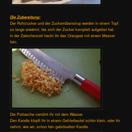
Die Zubereitung:
Der Rohrzucker und der Zuckerrübensirup werden in einem Topf
so lange erwärmt, bis sich der Zucker komplett aufgelöst hat.
in der Zwischenzeit hackt ihr das Orangeat mit einem Messer
fein.
Die Pottasche verrührt ihr mit dem Wasser.
Den Kandis klopft ihr in einem Gefrierbeutel schön klein, oder ihr
nehmt, wie wir, schon fein gebröselten Kandis.