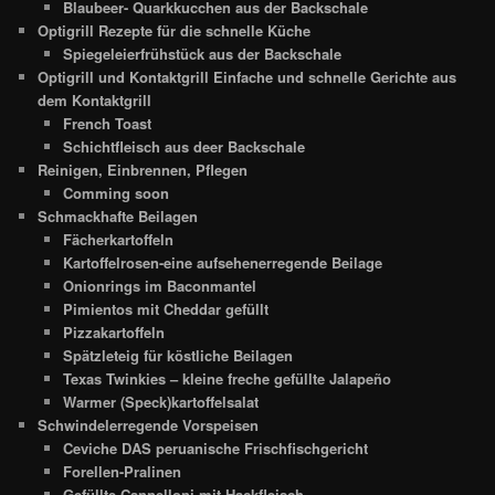
Blaubeer- Quarkkucchen aus der Backschale
Optigrill Rezepte für die schnelle Küche
Spiegeleierfrühstück aus der Backschale
Optigrill und Kontaktgrill Einfache und schnelle Gerichte aus
dem Kontaktgrill
French Toast
Schichtfleisch aus deer Backschale
Reinigen, Einbrennen, Pflegen
Comming soon
Schmackhafte Beilagen
Fächerkartoffeln
Kartoffelrosen-eine aufsehenerregende Beilage
Onionrings im Baconmantel
Pimientos mit Cheddar gefüllt
Pizzakartoffeln
Spätzleteig für köstliche Beilagen
Texas Twinkies – kleine freche gefüllte Jalapeño
Warmer (Speck)kartoffelsalat
Schwindelerregende Vorspeisen
Ceviche DAS peruanische Frischfischgericht
Forellen-Pralinen
Gefüllte Cannelloni mit Hackfleisch