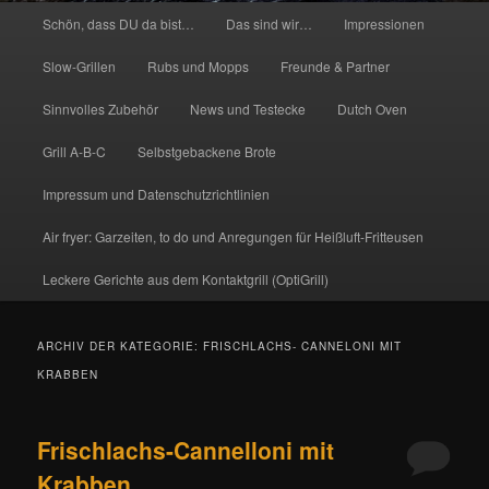
Hauptmenü
Schön, dass DU da bist…
Das sind wir…
Impressionen
Slow-Grillen
Rubs und Mopps
Freunde & Partner
Sinnvolles Zubehör
News und Testecke
Dutch Oven
Grill A-B-C
Selbstgebackene Brote
Impressum und Datenschutzrichtlinien
Air fryer: Garzeiten, to do und Anregungen für Heißluft-Fritteusen
Leckere Gerichte aus dem Kontaktgrill (OptiGrill)
ARCHIV DER KATEGORIE:
FRISCHLACHS- CANNELONI MIT
KRABBEN
Frischlachs-Cannelloni mit
Krabben