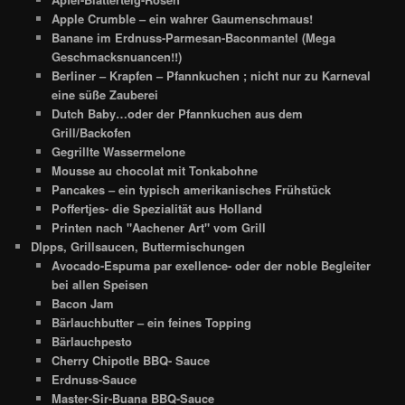
Apple Crumble – ein wahrer Gaumenschmaus!
Banane im Erdnuss-Parmesan-Baconmantel (Mega
Geschmacksnuancen!!)
Berliner – Krapfen – Pfannkuchen ; nicht nur zu Karneval
eine süße Zauberei
Dutch Baby…oder der Pfannkuchen aus dem
Grill/Backofen
Gegrillte Wassermelone
Mousse au chocolat mit Tonkabohne
Pancakes – ein typisch amerikanisches Frühstück
Poffertjes- die Spezialität aus Holland
Printen nach "Aachener Art" vom Grill
DIpps, Grillsaucen, Buttermischungen
Avocado-Espuma par exellence- oder der noble Begleiter
bei allen Speisen
Bacon Jam
Bärlauchbutter – ein feines Topping
Bärlauchpesto
Cherry Chipotle BBQ- Sauce
Erdnuss-Sauce
Master-Sir-Buana BBQ-Sauce