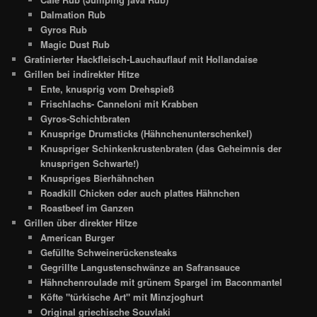
Dalmation Rub
Gyros Rub
Magic Dust Rub
Gratinierter Hackfleisch-Lauchauflauf mit Hollandaise
Grillen bei indirekter Hitze
Ente, knusprig vom Drehspieß
Frischlachs- Canneloni mit Krabben
Gyros-Schichtbraten
Knusprige Drumsticks (Hähnchenunterschenkel)
Knuspriger Schinkenkrustenbraten (das Geheimnis der
knusprigen Schwarte!)
Knuspriges Bierhähnchen
Roadkill Chicken oder auch plattes Hähnchen
Roastbeef im Ganzen
Grillen über direkter Hitze
American Burger
Gefüllte Schweinerückensteaks
Gegrillte Langustenschwänze an Safransauce
Hähnchenroulade mit grünem Spargel im Baconmantel
Köfte "türkische Art" mit Minzjoghurt
Original griechische Souvlaki