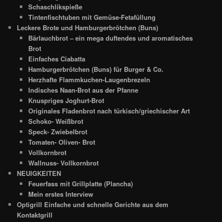
Schaschlikspieße
Tintenfischtuben mit Gemüse-Fetafüllung
Leckere Brote und Hamburgerbrötchen (Buns)
Bärlauchbrot – ein mega duftendes und aromatisches
Brot
Einfaches Ciabatta
Hamburgerbrötchen (Buns) für Burger & Co.
Herzhafte Flammkuchen-Laugenbrezeln
Indisches Naan-Brot aus der Pfanne
Knuspriges Joghurt-Brot
Originales Fladenbrot nach türkisch/griechischer Art
Schoko- Weißbrot
Speck- Zwiebelbrot
Tomaten- Oliven- Brot
Vollkornbrot
Wallnuss- Vollkornbrot
NEUIGKEITEN
Feuerfass mit Grillplatte (Plancha)
Mein erstes Interview
Optigrill Einfache und schnelle Gerichte aus dem
Kontaktgrill