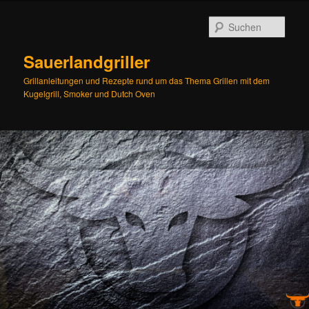
Zum
Zum
Inhalt
sekundären
Such
wechseln
Inhalt
wechseln
Sauerlandgriller
Grillanleitungen und Rezepte rund um das Thema Grillen mit dem
Kugelgrill, Smoker und Dutch Oven