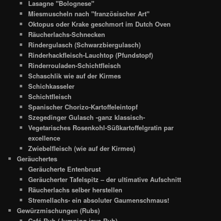
Lasagne "Bolognese"
Miesmuscheln nach "französischer Art"
Oktopus oder Krake geschmort im Dutch Oven
Räucherlachs-Schnecken
Rindergulasch (Schwarzbiergulasch)
Rinderhackfleisch-Lauchtop (Pfundstopf)
Rinderrouladen-Schichtfleisch
Schaschlik wie auf der Kirmes
Schichkasseler
Schichtfleisch
Spanischer Chorizo-Kartoffeleintopf
Szegedinger Gulasch -ganz klassisch-
Vegetarisches Rosenkohl-Süßkartoffelgratin par
excellence
Zwiebelfleisch (wie auf der Kirmes)
Geräuchertes
Geräucherte Entenbrust
Geräucherter Tafelspitz – der ultimative Aufschnitt
Räucherlachs selber herstellen
Stremellachs- ein absoluter Gaumenschmaus!
Gewürzmischungen (Rubs)
Café Rub (Jumping java Rub)