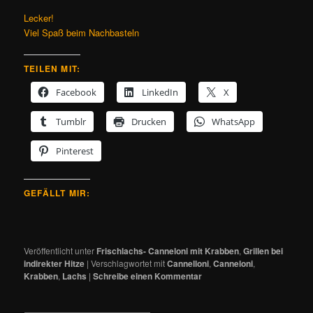
Lecker!
Viel Spaß beim Nachbasteln
TEILEN MIT:
Facebook
LinkedIn
X
Tumblr
Drucken
WhatsApp
Pinterest
GEFÄLLT MIR:
Veröffentlicht unter
Frischlachs- Canneloni mit Krabben
,
Grillen bei
indirekter Hitze
|
Verschlagwortet mit
Cannelloni
,
Canneloni
,
Krabben
,
Lachs
|
Schreibe einen Kommentar