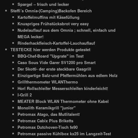
Spargel – frisch und lecker
Steffi´s Omnia-(Camping)Backofen Bereich
Kartoffelmuffins mit Käsefüllung
Knuspriges Frühstücksbrot very easy
Nudelauflauf aus dem Omnia ; schnell, einfach und
MEGA lecker!
Rinderhackfleisch-Kartoffel-Lauchauflauf
TESTECKE hier werden Produkte getestet
BBQ-Chef-Board "Upgrate" im Test
Caso Sous Vide Garer SV1200 pro Smart
Der Skotti- der erste steckbare Gasgrill
Einzigartige Salz-und Pfeffermühlen aus edlem Holz
Grillthermometer WLANThermo
Horl Rollschleifer Messerschleifen kinderleicht!
I-Grill 2
MEATER Block WLAN Thermometer ohne Kabel
Monolith Keramikgrill "junior"
Petromax Atago, das Mutlitalent!
Petromax Cabix Plus Briketts
Petromax Dutchoven-Tisch fe90
Petromax passive Kühlbox kx25 im Langzeit-Test