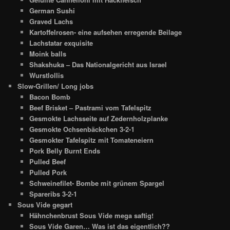
German Sushi
Graved Lachs
Kartoffelrosen- eine aufsehen erregende Beilage
Lachstatar exquisite
Moink balls
Shakshuka – Das Nationalgericht aus Israel
Wurstlollis
Slow-Grillen/ Long jobs
Bacon Bomb
Beef Brisket – Pastrami vom Tafelspitz
Gesmokte Lachsseite auf Zedernholzplanke
Gesmokte Ochsenbäckchen 3-2-1
Gesmokter Tafelspitz mit Tomateneiern
Pork Belly Burnt Ends
Pulled Beef
Pulled Pork
Schweinefilet- Bombe mit grünem Spargel
Spareribs 3-2-1
Sous Vide gegart
Hähnchenbrust Sous Vide mega saftig!
Sous Vide Garen… Was ist das eigentlich??