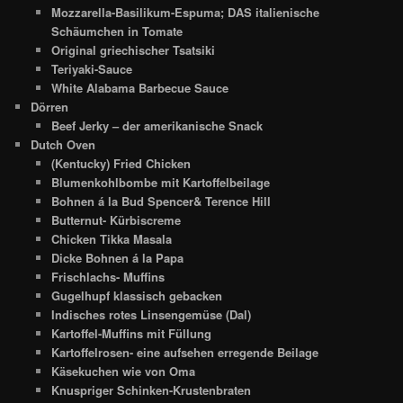
Mozzarella-Basilikum-Espuma; DAS italienische
Schäumchen in Tomate
Original griechischer Tsatsiki
Teriyaki-Sauce
White Alabama Barbecue Sauce
Dörren
Beef Jerky – der amerikanische Snack
Dutch Oven
(Kentucky) Fried Chicken
Blumenkohlbombe mit Kartoffelbeilage
Bohnen á la Bud Spencer& Terence Hill
Butternut- Kürbiscreme
Chicken Tikka Masala
Dicke Bohnen á la Papa
Frischlachs- Muffins
Gugelhupf klassisch gebacken
Indisches rotes Linsengemüse (Dal)
Kartoffel-Muffins mit Füllung
Kartoffelrosen- eine aufsehen erregende Beilage
Käsekuchen wie von Oma
Knuspriger Schinken-Krustenbraten