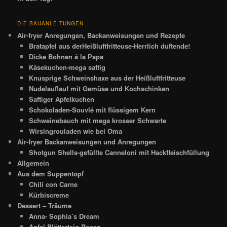
DIE BAUANLEITUNGEN
Air-fryer Anregungen, Backanweisungen und Rezepte
Bratapfel aus derHeißluftfritteuse-Herrlich duftende!
Dicke Bohnen á la Papa
Käsekuchen-mega saftig
Knusprige Schweinshaxe aus der Heißluftfritteuse
Nudelauflauf mit Gemüse und Kochschinken
Saftiger Apfelkuchen
Schokoladen-Souvlé mit flüssigem Kern
Schweinebauch mit mega krosser Schwarte
Wirsingrouladen wie bei Oma
Air-fryer Backanweisungen und Anregungen
Shotgun Shells-gefüllte Canneloni mit Hackfleischfüllung
Allgemein
Aus dem Suppentopf
Chili con Carne
Kürbiscreme
Dessert – Träume
Anna- Sophia´s Dream
Apfel-Blätterteig-Rosen