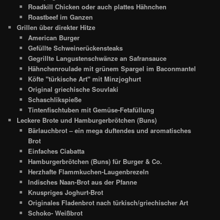
Roadkill Chicken oder auch plattes Hähnchen
Roastbeef im Ganzen
Grillen über direkter Hitze
American Burger
Gefüllte Schweinerückensteaks
Gegrillte Langustenschwänze an Safransauce
Hähnchenroulade mit grünem Spargel im Baconmantel
Köfte "türkische Art" mit Minzjoghurt
Original griechische Souvlaki
Schaschlikspieße
Tintenfischtuben mit Gemüse-Fetafüllung
Leckere Brote und Hamburgerbrötchen (Buns)
Bärlauchbrot – ein mega duftendes und aromatisches
Brot
Einfaches Ciabatta
Hamburgerbrötchen (Buns) für Burger & Co.
Herzhafte Flammkuchen-Laugenbrezeln
Indisches Naan-Brot aus der Pfanne
Knuspriges Joghurt-Brot
Originales Fladenbrot nach türkisch/griechischer Art
Schoko- Weißbrot