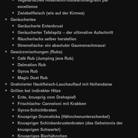
excellence
Zwiebelfleisch (wie auf der Kirmes)
Geräuchertes
Geräucherte Entenbrust
Geräucherter Tafelspitz – der ultimative Aufschnitt
Räucherlachs selber herstellen
Stremellachs- ein absoluter Gaumenschmaus!
Gewürzmischungen (Rubs)
Café Rub (Jumping java Rub)
Dalmation Rub
Gyros Rub
Magic Dust Rub
Gratinierter Hackfleisch-Lauchauflauf mit Hollandaise
Grillen bei indirekter Hitze
Ente, knusprig vom Drehspieß
Frischlachs- Canneloni mit Krabben
Gyros-Schichtbraten
Knusprige Drumsticks (Hähnchenunterschenkel)
Knuspriger Schinkenkrustenbraten (das Geheimnis der
knusprigen Schwarte!)
Knuspriges Bierhähnchen