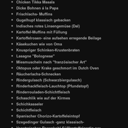
Chicken Tikka Masala
Dicke Bohnen á la Papa
Frischlachs- Muffins
Gugelhupf klassisch gebacken
Indisches rotes Linsengemüse (Dal)
Kartoffel-Muffins mit Füllung
Kartoffelrosen- eine aufsehen erregende Beilage
Käsekuchen wie von Oma
Knuspriger Schinken-Krustenbraten
Lasagne "Bolognese"
Miesmuscheln nach "französischer Art"
Oktopus oder Krake geschmort im Dutch Oven
Räucherlachs-Schnecken
Rindergulasch (Schwarzbiergulasch)
Rinderhackfleisch-Lauchtop (Pfundstopf)
Rinderrouladen-Schichtfleisch
Schaschlik wie auf der Kirmes
Schichkasseler
Schichtfleisch
Spanischer Chorizo-Kartoffeleintopf
Szegedinger Gulasch -ganz klassisch-
Vegetarisches Rosenkohl-Süßkartoffelgratin par