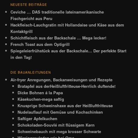
NEUESTE BEITRÄGE
Ceviche … DAS traditionelle lateinamerikanische
Fischgericht aus Peru
Hackfleisch-Lauchgratin mit Hollandaise und Käse aus dem
Kontaktgrill
Schichtfleisch aus der Backschale … Mega lecker!
French Toast aus dem Optigrill
Spiegeleierfrühstück aus der Backschale… Der perfekte Start
in den Tag!
DIE BAUANLEITUNGEN
Air-fryer Anregungen, Backanweisungen und Rezepte
Bratapfel aus derHeißluftfritteuse-Herrlich duftende!
Dicke Bohnen á la Papa
Käsekuchen-mega saftig
Knusprige Schweinshaxe aus der Heißluftfritteuse
Nudelauflauf mit Gemüse und Kochschinken
Saftiger Apfelkuchen
Schokoladen-Souvlé mit flüssigem Kern
Schweinebauch mit mega krosser Schwarte
Wirsingrouladen wie bei Oma