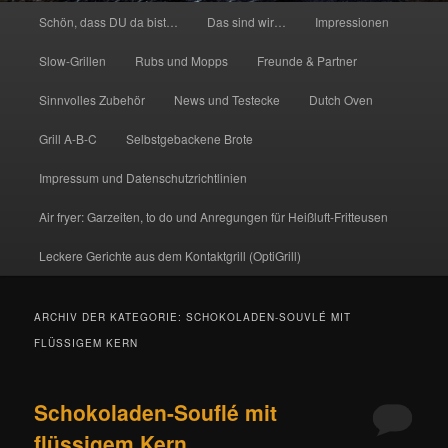
Hauptmenü
Schön, dass DU da bist…
Das sind wir…
Impressionen
Slow-Grillen
Rubs und Mopps
Freunde & Partner
Sinnvolles Zubehör
News und Testecke
Dutch Oven
Grill A-B-C
Selbstgebackene Brote
Impressum und Datenschutzrichtlinien
Air fryer: Garzeiten, to do und Anregungen für Heißluft-Fritteusen
Leckere Gerichte aus dem Kontaktgrill (OptiGrill)
ARCHIV DER KATEGORIE:
SCHOKOLADEN-SOUVLÉ MIT
FLÜSSIGEM KERN
Schokoladen-Souflé mit
flüssigem Kern