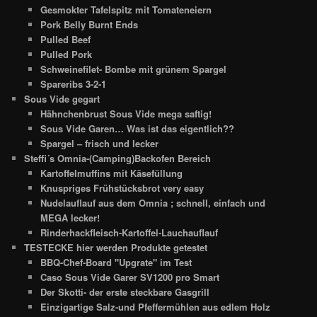
Gesmokter Tafelspitz mit Tomateneiern
Pork Belly Burnt Ends
Pulled Beef
Pulled Pork
Schweinefilet- Bombe mit grünem Spargel
Spareribs 3-2-1
Sous Vide gegart
Hähnchenbrust Sous Vide mega saftig!
Sous Vide Garen… Was ist das eigentlich??
Spargel – frisch und lecker
Steffi´s Omnia-(Camping)Backofen Bereich
Kartoffelmuffins mit Käsefüllung
Knuspriges Frühstücksbrot very easy
Nudelauflauf aus dem Omnia ; schnell, einfach und
MEGA lecker!
Rinderhackfleisch-Kartoffel-Lauchauflauf
TESTECKE hier werden Produkte getestet
BBQ-Chef-Board "Upgrate" im Test
Caso Sous Vide Garer SV1200 pro Smart
Der Skotti- der erste steckbare Gasgrill
Einzigartige Salz-und Pfeffermühlen aus edlem Holz