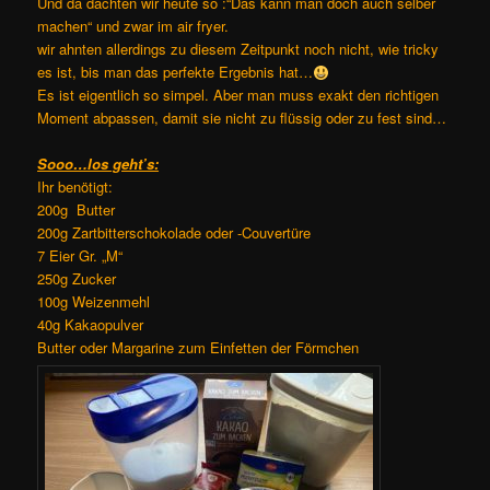
Und da dachten wir heute so :“Das kann man doch auch selber
machen“ und zwar im air fryer.
wir ahnten allerdings zu diesem Zeitpunkt noch nicht, wie tricky
es ist, bis man das perfekte Ergebnis hat…
Es ist eigentlich so simpel. Aber man muss exakt den richtigen
Moment abpassen, damit sie nicht zu flüssig oder zu fest sind…
Sooo…los geht’s:
Ihr benötigt:
200g Butter
200g Zartbitterschokolade oder -Couvertüre
7 Eier Gr. „M“
250g Zucker
100g Weizenmehl
40g Kakaopulver
Butter oder Margarine zum Einfetten der Förmchen