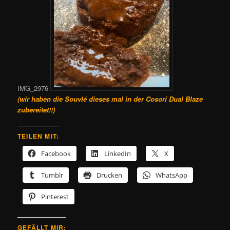
IMG_2976
(wir haben die Souvlé dieses mal in der Cosori Dual Blaze
zubereitet!!)
TEILEN MIT:
Facebook
LinkedIn
X
Tumblr
Drucken
WhatsApp
Pinterest
GEFÄLLT MIR: