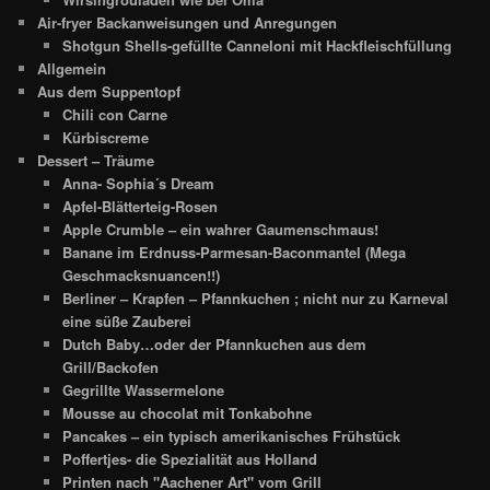
Air-fryer Backanweisungen und Anregungen
Shotgun Shells-gefüllte Canneloni mit Hackfleischfüllung
Allgemein
Aus dem Suppentopf
Chili con Carne
Kürbiscreme
Dessert – Träume
Anna- Sophia´s Dream
Apfel-Blätterteig-Rosen
Apple Crumble – ein wahrer Gaumenschmaus!
Banane im Erdnuss-Parmesan-Baconmantel (Mega
Geschmacksnuancen!!)
Berliner – Krapfen – Pfannkuchen ; nicht nur zu Karneval
eine süße Zauberei
Dutch Baby…oder der Pfannkuchen aus dem
Grill/Backofen
Gegrillte Wassermelone
Mousse au chocolat mit Tonkabohne
Pancakes – ein typisch amerikanisches Frühstück
Poffertjes- die Spezialität aus Holland
Printen nach "Aachener Art" vom Grill