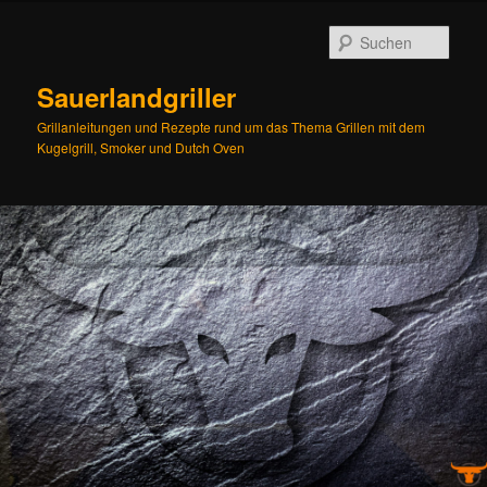
Zum
Zum
Inhalt
sekundären
Such
wechseln
Inhalt
wechseln
Sauerlandgriller
Grillanleitungen und Rezepte rund um das Thema Grillen mit dem
Kugelgrill, Smoker und Dutch Oven