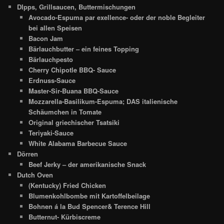
DIpps, Grillsaucen, Buttermischungen
Avocado-Espuma par exellence- oder der noble Begleiter
bei allen Speisen
Bacon Jam
Bärlauchbutter – ein feines Topping
Bärlauchpesto
Cherry Chipotle BBQ- Sauce
Erdnuss-Sauce
Master-Sir-Buana BBQ-Sauce
Mozzarella-Basilikum-Espuma; DAS italienische
Schäumchen in Tomate
Original griechischer Tsatsiki
Teriyaki-Sauce
White Alabama Barbecue Sauce
Dörren
Beef Jerky – der amerikanische Snack
Dutch Oven
(Kentucky) Fried Chicken
Blumenkohlbombe mit Kartoffelbeilage
Bohnen á la Bud Spencer& Terence Hill
Butternut- Kürbiscreme