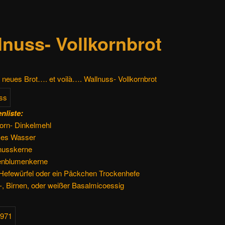
lnuss- Vollkornbrot
in neues Brot…. et voilà…. Wallnuss- Vollkornbrot
nliste:
orn- Dinkelmehl
mes Wasser
nusskerne
enblumenkerne
 Hefewürfel oder ein Päckchen Trockenhefe
-, Birnen, oder weißer Basalmicoessig