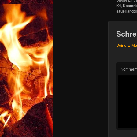
K4
,
Kastenb
sauerlandgri
Schre
Deine E-Mai
Kommen