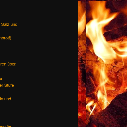
, Salz und
nbrot!)
ren über.
e
er Stufe
ein und
sst ihr