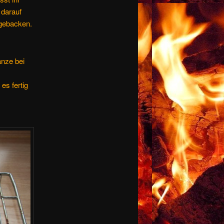
 darauf
 gebacken.
anze bei
es fertig