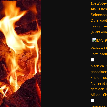
Die Zuber
Als Erstes
Schneebes
Dann gebt 
Essig in e
(Nicht ers
Währendde
Jetzt hack
Nach ca. 
gehackten 
kneten, so
Nun reibt 
gebt den T
Mit den üb
Sind die B