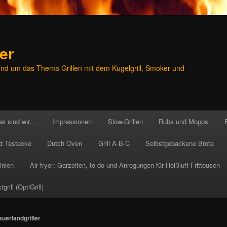
er
und um das Thema Grillen mit dem Kugelgrill, Smoker und
as sind wir…
Impressionen
Slow-Grillen
Rubs und Mopps
d Testecke
Dutch Oven
Grill A-B-C
Selbstgebackene Brote
inien
Air fryer: Garzeiten, to do und Anregungen für Heißluft-Fritteusen
rill (OptiGrill)
auerlandgriller