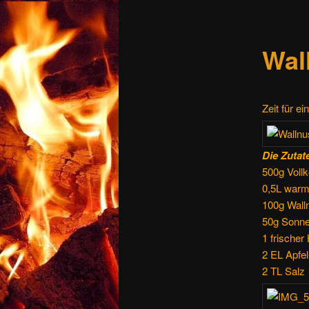
Wal
Zeit für e
Die Zutate
500g Vollk
0,5L war
100g Wall
50g Sonn
1 frischer
2 EL Apfel
2 TL Salz