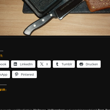
T:
book
LinkedIn
X
Tumblr
Drucken
sApp
Pinterest
MIR:
ag wurde veröffentlicht in
Wallnuss- Vollkornbrot
und verschlagwortet mit
Brot
,
Bro