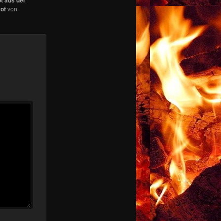
ot
von