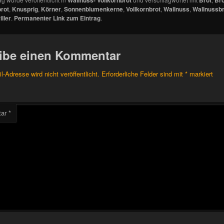
rot
,
Knusprig
,
Körner
,
Sonnenblumenkerne
,
Vollkornbrot
,
Wallnuss
,
Wallnussbr
ller
.
Permanenter Link zum Eintrag
.
ibe einen Kommentar
l-Adresse wird nicht veröffentlicht.
Erforderliche Felder sind mit
*
markiert
tar
*