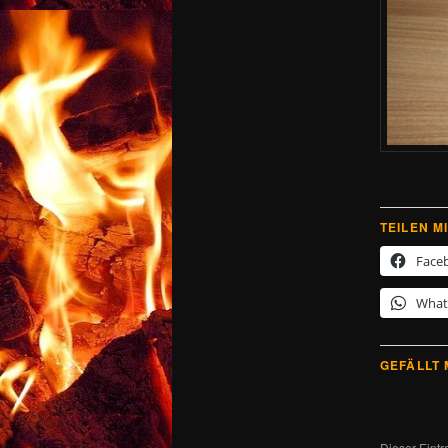
TEILEN MI
Face
What
GEFÄLLT 
Dieser Eintr