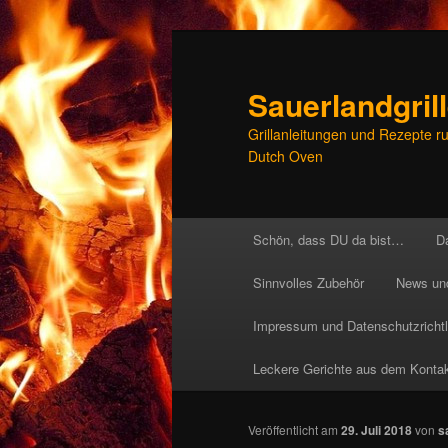
Zum
Inhalt
wechseln
Sauerlandgrill
Grillanleitungen und Rezepte r
Dutch Oven
Hauptmenü
Schön, dass DU da bist…
D
Sinnvolles Zubehör
News un
Impressum und Datenschutzrichtl
Leckere Gerichte aus dem Kontaktg
Veröffentlicht am
29. Juli 2018
von
s