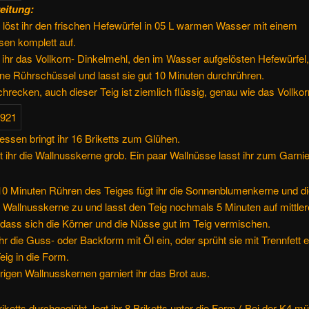
eitung:
 löst ihr den frischen Hefewürfel in 05 L warmen Wasser mit einem
en komplett auf.
ihr das Vollkorn- Dinkelmehl, den im Wasser aufgelösten Hefewürfel
ine Rührschüssel und lasst sie gut 10 Minuten durchrühren.
chrecken, auch dieser Teig ist ziemlich flüssig, genau wie das Vollkor
ssen bringt ihr 16 Briketts zum Glühen.
t ihr die Wallnusskerne grob. Ein paar Wallnüsse lasst ihr zum Garnie
10 Minuten Rühren des Teiges fügt ihr die Sonnenblumenkerne und di
Wallnusskerne zu und lasst den Teig nochmals 5 Minuten auf mittler
dass sich die Körner und die Nüsse gut im Teig vermischen.
ihr die Guss- oder Backform mit Öl ein, oder sprüht sie mit Trennfett 
eig in die Form.
rigen Wallnusskernen garniert ihr das Brot aus.
riketts durchgeglüht, legt ihr 8 Briketts unter die Form ( Bei der K4 mü