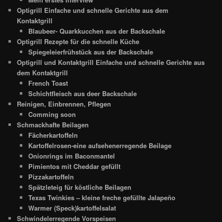
Optigrill Einfache und schnelle Gerichte aus dem
Kontaktgrill
Blaubeer- Quarkkucchen aus der Backschale
Optigrill Rezepte für die schnelle Küche
Spiegeleierfrühstück aus der Backschale
Optigrill und Kontaktgrill Einfache und schnelle Gerichte aus
dem Kontaktgrill
French Toast
Schichtfleisch aus deer Backschale
Reinigen, Einbrennen, Pflegen
Comming soon
Schmackhafte Beilagen
Fächerkartoffeln
Kartoffelrosen-eine aufsehenerregende Beilage
Onionrings im Baconmantel
Pimientos mit Cheddar gefüllt
Pizzakartoffeln
Spätzleteig für köstliche Beilagen
Texas Twinkies – kleine freche gefüllte Jalapeño
Warmer (Speck)kartoffelsalat
Schwindelerregende Vorspeisen