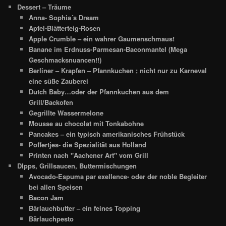
Dessert – Träume
Anna- Sophia´s Dream
Apfel-Blätterteig-Rosen
Apple Crumble – ein wahrer Gaumenschmaus!
Banane im Erdnuss-Parmesan-Baconmantel (Mega
Geschmacksnuancen!!)
Berliner – Krapfen – Pfannkuchen ; nicht nur zu Karneval
eine süße Zauberei
Dutch Baby…oder der Pfannkuchen aus dem
Grill/Backofen
Gegrillte Wassermelone
Mousse au chocolat mit Tonkabohne
Pancakes – ein typisch amerikanisches Frühstück
Poffertjes- die Spezialität aus Holland
Printen nach "Aachener Art" vom Grill
DIpps, Grillsaucen, Buttermischungen
Avocado-Espuma par exellence- oder der noble Begleiter
bei allen Speisen
Bacon Jam
Bärlauchbutter – ein feines Topping
Bärlauchpesto