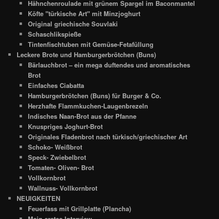
Hähnchenroulade mit grünem Spargel im Baconmantel
Köfte "türkische Art" mit Minzjoghurt
Original griechische Souvlaki
Schaschlikspieße
Tintenfischtuben mit Gemüse-Fetafüllung
Leckere Brote und Hamburgerbrötchen (Buns)
Bärlauchbrot – ein mega duftendes und aromatisches
Brot
Einfaches Ciabatta
Hamburgerbrötchen (Buns) für Burger & Co.
Herzhafte Flammkuchen-Laugenbrezeln
Indisches Naan-Brot aus der Pfanne
Knuspriges Joghurt-Brot
Originales Fladenbrot nach türkisch/griechischer Art
Schoko- Weißbrot
Speck- Zwiebelbrot
Tomaten- Oliven- Brot
Vollkornbrot
Wallnuss- Vollkornbrot
NEUIGKEITEN
Feuerfass mit Grillplatte (Plancha)
Mein erstes Interview