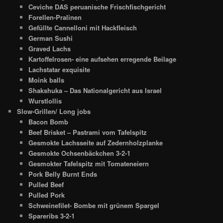
Ceviche DAS peruanische Frischfischgericht
Forellen-Pralinen
Gefüllte Cannelloni mit Hackfleisch
German Sushi
Graved Lachs
Kartoffelrosen- eine aufsehen erregende Beilage
Lachstatar exquisite
Moink balls
Shakshuka – Das Nationalgericht aus Israel
Wurstlollis
Slow-Grillen/ Long jobs
Bacon Bomb
Beef Brisket – Pastrami vom Tafelspitz
Gesmokte Lachsseite auf Zedernholzplanke
Gesmokte Ochsenbäckchen 3-2-1
Gesmokter Tafelspitz mit Tomateneiern
Pork Belly Burnt Ends
Pulled Beef
Pulled Pork
Schweinefilet- Bombe mit grünem Spargel
Spareribs 3-2-1