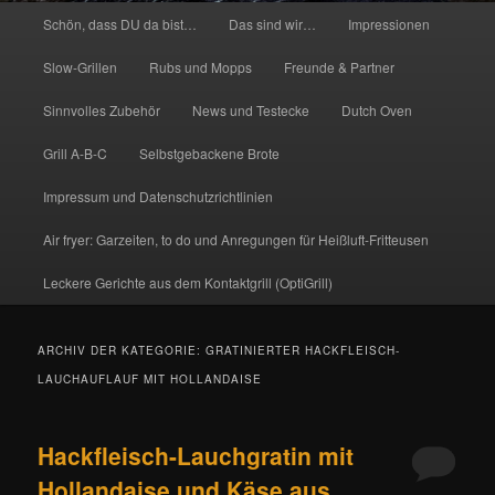
Hauptmenü
Schön, dass DU da bist…
Das sind wir…
Impressionen
Slow-Grillen
Rubs und Mopps
Freunde & Partner
Sinnvolles Zubehör
News und Testecke
Dutch Oven
Grill A-B-C
Selbstgebackene Brote
Impressum und Datenschutzrichtlinien
Air fryer: Garzeiten, to do und Anregungen für Heißluft-Fritteusen
Leckere Gerichte aus dem Kontaktgrill (OptiGrill)
ARCHIV DER KATEGORIE:
GRATINIERTER HACKFLEISCH-
LAUCHAUFLAUF MIT HOLLANDAISE
Hackfleisch-Lauchgratin mit
Hollandaise und Käse aus