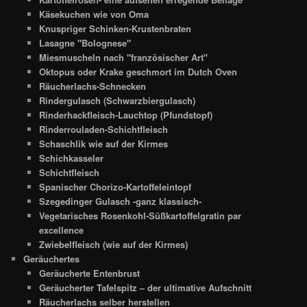
Käsekuchen wie von Oma
Knuspriger Schinken-Krustenbraten
Lasagne "Bolognese"
Miesmuscheln nach "französischer Art"
Oktopus oder Krake geschmort im Dutch Oven
Räucherlachs-Schnecken
Rindergulasch (Schwarzbiergulasch)
Rinderhackfleisch-Lauchtop (Pfundstopf)
Rinderrouladen-Schichtfleisch
Schaschlik wie auf der Kirmes
Schichkasseler
Schichtfleisch
Spanischer Chorizo-Kartoffeleintopf
Szegedinger Gulasch -ganz klassisch-
Vegetarisches Rosenkohl-Süßkartoffelgratin par
excellence
Zwiebelfleisch (wie auf der Kirmes)
Geräuchertes
Geräucherte Entenbrust
Geräucherter Tafelspitz – der ultimative Aufschnitt
Räucherlachs selber herstellen