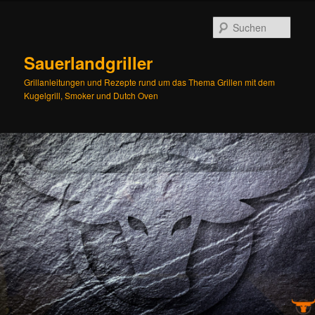
Zum
Zum
Inhalt
sekundären
Such
wechseln
Inhalt
wechseln
Sauerlandgriller
Grillanleitungen und Rezepte rund um das Thema Grillen mit dem
Kugelgrill, Smoker und Dutch Oven