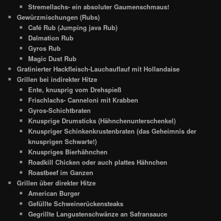
Stremellachs- ein absoluter Gaumenschmaus!
Gewürzmischungen (Rubs)
Café Rub (Jumping java Rub)
Dalmation Rub
Gyros Rub
Magic Dust Rub
Gratinierter Hackfleisch-Lauchauflauf mit Hollandaise
Grillen bei indirekter Hitze
Ente, knusprig vom Drehspieß
Frischlachs- Canneloni mit Krabben
Gyros-Schichtbraten
Knusprige Drumsticks (Hähnchenunterschenkel)
Knuspriger Schinkenkrustenbraten (das Geheimnis der
knusprigen Schwarte!)
Knuspriges Bierhähnchen
Roadkill Chicken oder auch plattes Hähnchen
Roastbeef im Ganzen
Grillen über direkter Hitze
American Burger
Gefüllte Schweinerückensteaks
Gegrillte Langustenschwänze an Safransauce