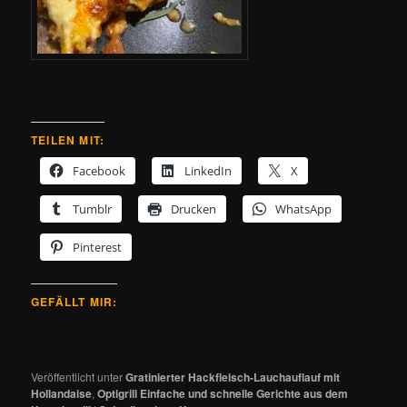
TEILEN MIT:
Facebook
LinkedIn
X
Tumblr
Drucken
WhatsApp
Pinterest
GEFÄLLT MIR:
Veröffentlicht unter
Gratinierter Hackfleisch-Lauchauflauf mit
Hollandaise
,
Optigrill Einfache und schnelle Gerichte aus dem