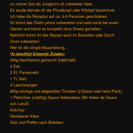
zu meiner Zeit als Jungkoch oft zubereitet habe.
Es wurde damals oft als Pfundstopf oder Kilotopf bezeichnet,
Ich habe die Rezeptur auf ca. 4-6 Personen geschrieben.
Ihr könnt das Gratin prima vorbereiten und seid somit bei euren
Gästen und könnt es komplett ohne Stress genießen.
Natürlich könnt ihr das Rezept auch im Backofen oder Dutch
Oven zubereiten!
Hier ist die simple Bauanleitung…
I
hr benötigt folgende Zutaten:
500g Hackfleisch gemischt (halb/halb)
2 Eier
2 EL Paniermehl
1 TL Salz
2 Lauchstangen
800g stickige und abgesiebte Tomaten (2 Dosen oder tetra Pack)
1 Päckchen (ca200g) Sauce Hollandaise (Wir lieben de Sauce
von Lukull)
Ketchup
Geriebener Käse
Salz und Pfeffer nach Belieben