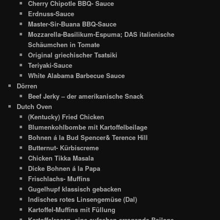
Cherry Chipotle BBQ- Sauce
Erdnuss-Sauce
Master-Sir-Buana BBQ-Sauce
Mozzarella-Basilikum-Espuma; DAS italienische
Schäumchen in Tomate
Original griechischer Tsatsiki
Teriyaki-Sauce
White Alabama Barbecue Sauce
Dörren
Beef Jerky – der amerikanische Snack
Dutch Oven
(Kentucky) Fried Chicken
Blumenkohlbombe mit Kartoffelbeilage
Bohnen á la Bud Spencer& Terence Hill
Butternut- Kürbiscreme
Chicken Tikka Masala
Dicke Bohnen á la Papa
Frischlachs- Muffins
Gugelhupf klassisch gebacken
Indisches rotes Linsengemüse (Dal)
Kartoffel-Muffins mit Füllung
Kartoffelrosen- eine aufsehen erregende Beilage