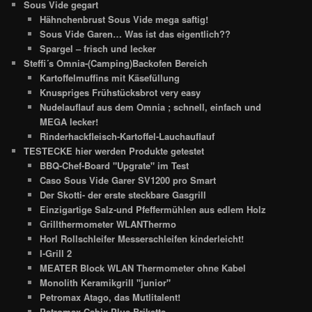
Sous Vide gegart
Hähnchenbrust Sous Vide mega saftig!
Sous Vide Garen… Was ist das eigentlich??
Spargel – frisch und lecker
Steffi´s Omnia-(Camping)Backofen Bereich
Kartoffelmuffins mit Käsefüllung
Knuspriges Frühstücksbrot very easy
Nudelauflauf aus dem Omnia ; schnell, einfach und
MEGA lecker!
Rinderhackfleisch-Kartoffel-Lauchauflauf
TESTECKE hier werden Produkte getestet
BBQ-Chef-Board "Upgrate" im Test
Caso Sous Vide Garer SV1200 pro Smart
Der Skotti- der erste steckbare Gasgrill
Einzigartige Salz-und Pfeffermühlen aus edlem Holz
Grillthermometer WLANThermo
Horl Rollschleifer Messerschleifen kinderleicht!
I-Grill 2
MEATER Block WLAN Thermometer ohne Kabel
Monolith Keramikgrill "junior"
Petromax Atago, das Mutlitalent!
Petromax Cabix Plus Briketts