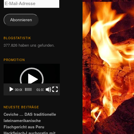
E-
Mail-
Adresse
Abonnieren
BLOGSTATISTIK
377.826 haben uns gefunden.
PROMOTION
Video-
Player
00:00
01:03
NEUESTE BEITRÄGE
Ceviche … DAS traditionelle
lateinamerikanische
Fischgericht aus Peru
Hackfleisch-Lauchgratin mit