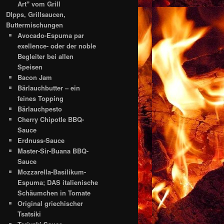
Art" vom Grill
DIpps, Grillsaucen,
Buttermischungen
Avocado-Espuma par
exellence- oder der noble
Begleiter bei allen
Speisen
Bacon Jam
Bärlauchbutter – ein
feines Topping
Bärlauchpesto
Cherry Chipotle BBQ-
Sauce
Erdnuss-Sauce
Master-Sir-Buana BBQ-
Sauce
Mozzarella-Basilikum-
Espuma; DAS italienische
Schäumchen in Tomate
Original griechischer
Tsatsiki