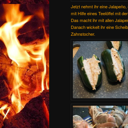
Jetzt nehmt ihr eine Jalapeño, 
mit Hilfe eines Teelöffel mit de
Das macht ihr mit allen Jalape
Danach wickelt ihr eine Schei
Zahnstocher.