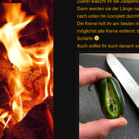
Zuerst wascht ihr die Jalapeño
Dann werden sie der Länge nach
nach unten hin komplett durch!
Die Kerne holt ihr am besten mi
möglichst alle Kerne entfernt; 
Schärfe
Auch solltet ihr euch danach 