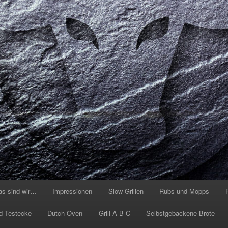
as sind wir…
Impressionen
Slow-Grillen
Rubs und Mopps
d Testecke
Dutch Oven
Grill A-B-C
Selbstgebackene Brote