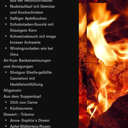
aus der Heißluftfritteuse
Nudelauflauf mit Gemüse
und Kochschinken
Saftiger Apfelkuchen
Schokoladen-Souvlé mit
flüssigem Kern
Schweinebauch mit mega
krosser Schwarte
Wirsingrouladen wie bei
Oma
Air-fryer Backanweisungen
und Anregungen
Shotgun Shells-gefüllte
Canneloni mit
Hackfleischfüllung
Allgemein
Aus dem Suppentopf
Chili con Carne
Kürbiscreme
Dessert – Träume
Anna- Sophia´s Dream
Apfel-Blätterteig-Rosen