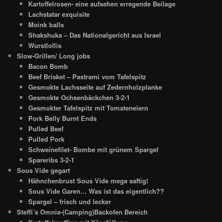
Kartoffelrosen- eine aufsehen erregende Beilage
Lachstatar exquisite
Moink balls
Shakshuka – Das Nationalgericht aus Israel
Wurstlollis
Slow-Grillen/ Long jobs
Bacon Bomb
Beef Brisket – Pastrami vom Tafelspitz
Gesmokte Lachsseite auf Zedernholzplanke
Gesmokte Ochsenbäckchen 3-2-1
Gesmokter Tafelspitz mit Tomateneiern
Pork Belly Burnt Ends
Pulled Beef
Pulled Pork
Schweinefilet- Bombe mit grünem Spargel
Spareribs 3-2-1
Sous Vide gegart
Hähnchenbrust Sous Vide mega saftig!
Sous Vide Garen… Was ist das eigentlich??
Spargel – frisch und lecker
Steffi´s Omnia-(Camping)Backofen Bereich