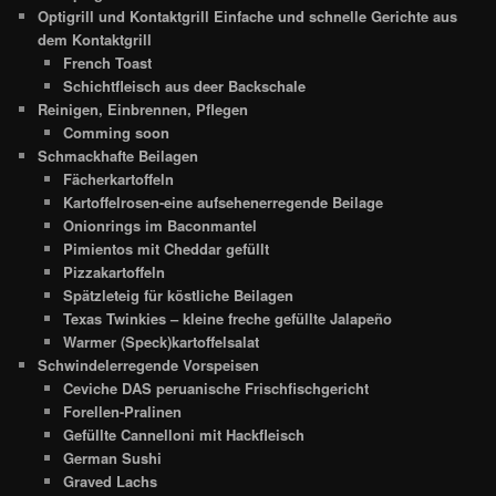
Optigrill und Kontaktgrill Einfache und schnelle Gerichte aus
dem Kontaktgrill
French Toast
Schichtfleisch aus deer Backschale
Reinigen, Einbrennen, Pflegen
Comming soon
Schmackhafte Beilagen
Fächerkartoffeln
Kartoffelrosen-eine aufsehenerregende Beilage
Onionrings im Baconmantel
Pimientos mit Cheddar gefüllt
Pizzakartoffeln
Spätzleteig für köstliche Beilagen
Texas Twinkies – kleine freche gefüllte Jalapeño
Warmer (Speck)kartoffelsalat
Schwindelerregende Vorspeisen
Ceviche DAS peruanische Frischfischgericht
Forellen-Pralinen
Gefüllte Cannelloni mit Hackfleisch
German Sushi
Graved Lachs