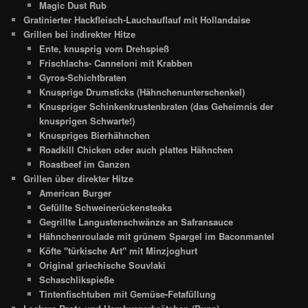
Magic Dust Rub
Gratinierter Hackfleisch-Lauchauflauf mit Hollandaise
Grillen bei indirekter Hitze
Ente, knusprig vom Drehspieß
Frischlachs- Canneloni mit Krabben
Gyros-Schichtbraten
Knusprige Drumsticks (Hähnchenunterschenkel)
Knuspriger Schinkenkrustenbraten (das Geheimnis der
knusprigen Schwarte!)
Knuspriges Bierhähnchen
Roadkill Chicken oder auch plattes Hähnchen
Roastbeef im Ganzen
Grillen über direkter Hitze
American Burger
Gefüllte Schweinerückensteaks
Gegrillte Langustenschwänze an Safransauce
Hähnchenroulade mit grünem Spargel im Baconmantel
Köfte "türkische Art" mit Minzjoghurt
Original griechische Souvlaki
Schaschlikspieße
Tintenfischtuben mit Gemüse-Fetafüllung