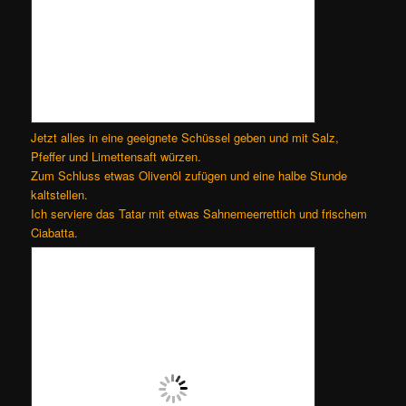
Jetzt alles in eine geeignete Schüssel geben und mit Salz,
Pfeffer und Limettensaft würzen.
Zum Schluss etwas Olivenöl zufügen und eine halbe Stunde
kaltstellen.
Ich serviere das Tatar mit etwas Sahnemeerrettich und frischem
Ciabatta.