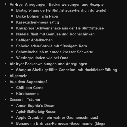
Air-fryer Anregungen, Backanweisungen und Rezepte
Bratapfel aus derHeißluftfritteuse-Herrlich duftende!
Dicke Bohnen á la Papa
Käsekuchen-mega saftig
Knusprige Schweinshaxe aus der Heißluftfritteuse
Nudelauflauf mit Gemüse und Kochschinken
Saftiger Apfelkuchen
Schokoladen-Souvlé mit flüssigem Kern
Schweinebauch mit mega krosser Schwarte
Wirsingrouladen wie bei Oma
Air-fryer Backanweisungen und Anregungen
Shotgun Shells-gefüllte Canneloni mit Hackfleischfüllung
Allgemein
Aus dem Suppentopf
Chili con Carne
Kürbiscreme
Dessert – Träume
Anna- Sophia´s Dream
Apfel-Blätterteig-Rosen
Apple Crumble – ein wahrer Gaumenschmaus!
Banane im Erdnuss-Parmesan-Baconmantel (Mega