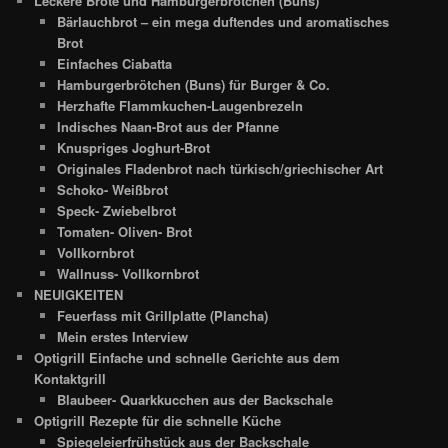
Leckere Brote und Hamburgerbrötchen (Buns)
Bärlauchbrot – ein mega duftendes und aromatisches
Brot
Einfaches Ciabatta
Hamburgerbrötchen (Buns) für Burger & Co.
Herzhafte Flammkuchen-Laugenbrezeln
Indisches Naan-Brot aus der Pfanne
Knuspriges Joghurt-Brot
Originales Fladenbrot nach türkisch/griechischer Art
Schoko- Weißbrot
Speck- Zwiebelbrot
Tomaten- Oliven- Brot
Vollkornbrot
Wallnuss- Vollkornbrot
NEUIGKEITEN
Feuerfass mit Grillplatte (Plancha)
Mein erstes Interview
Optigrill Einfache und schnelle Gerichte aus dem
Kontaktgrill
Blaubeer- Quarkkucchen aus der Backschale
Optigrill Rezepte für die schnelle Küche
Spiegeleierfrühstück aus der Backschale