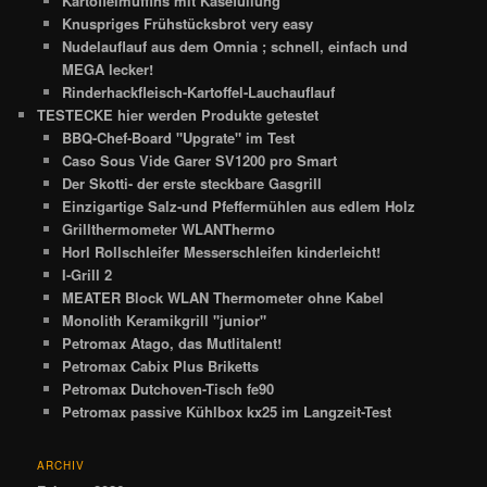
Kartoffelmuffins mit Käsefüllung
Knuspriges Frühstücksbrot very easy
Nudelauflauf aus dem Omnia ; schnell, einfach und
MEGA lecker!
Rinderhackfleisch-Kartoffel-Lauchauflauf
TESTECKE hier werden Produkte getestet
BBQ-Chef-Board "Upgrate" im Test
Caso Sous Vide Garer SV1200 pro Smart
Der Skotti- der erste steckbare Gasgrill
Einzigartige Salz-und Pfeffermühlen aus edlem Holz
Grillthermometer WLANThermo
Horl Rollschleifer Messerschleifen kinderleicht!
I-Grill 2
MEATER Block WLAN Thermometer ohne Kabel
Monolith Keramikgrill "junior"
Petromax Atago, das Mutlitalent!
Petromax Cabix Plus Briketts
Petromax Dutchoven-Tisch fe90
Petromax passive Kühlbox kx25 im Langzeit-Test
ARCHIV