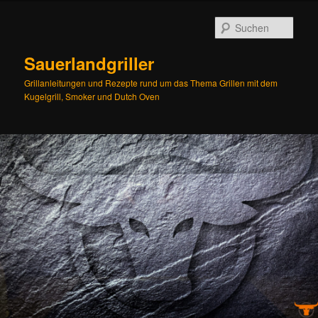
Zum
Zum
Inhalt
sekundären
Such
wechseln
Inhalt
wechseln
Sauerlandgriller
Grillanleitungen und Rezepte rund um das Thema Grillen mit dem
Kugelgrill, Smoker und Dutch Oven