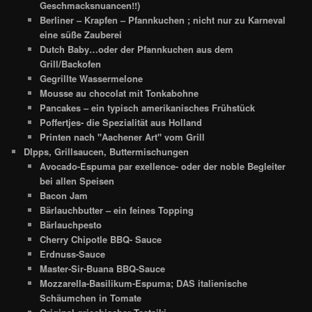
Geschmacksnuancen!!)
Berliner – Krapfen – Pfannkuchen ; nicht nur zu Karneval
eine süße Zauberei
Dutch Baby…oder der Pfannkuchen aus dem
Grill/Backofen
Gegrillte Wassermelone
Mousse au chocolat mit Tonkabohne
Pancakes – ein typisch amerikanisches Frühstück
Poffertjes- die Spezialität aus Holland
Printen nach "Aachener Art" vom Grill
DIpps, Grillsaucen, Buttermischungen
Avocado-Espuma par exellence- oder der noble Begleiter
bei allen Speisen
Bacon Jam
Bärlauchbutter – ein feines Topping
Bärlauchpesto
Cherry Chipotle BBQ- Sauce
Erdnuss-Sauce
Master-Sir-Buana BBQ-Sauce
Mozzarella-Basilikum-Espuma; DAS italienische
Schäumchen in Tomate