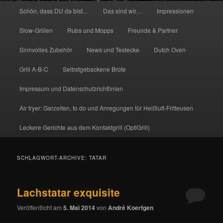
Hauptmenü
Schön, dass DU da bist…
Das sind wir…
Impressionen
Slow-Grillen
Rubs und Mopps
Freunde & Partner
Sinnvolles Zubehör
News und Testecke
Dutch Oven
Grill A-B-C
Selbstgebackene Brote
Impressum und Datenschutzrichtlinien
Air fryer: Garzeiten, to do und Anregungen für Heißluft-Fritteusen
Leckere Gerichte aus dem Kontaktgrill (OptiGrill)
SCHLAGWORT-ARCHIVE:
TATAR
Lachstatar exquisite
Veröffentlicht am
5. Mai 2014
von
André Koerfgen