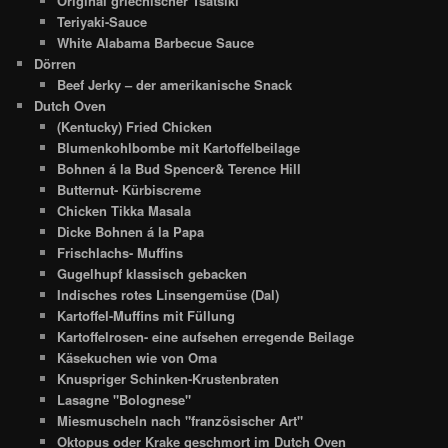
Original griechischer Tsatsiki
Teriyaki-Sauce
White Alabama Barbecue Sauce
Dörren
Beef Jerky – der amerikanische Snack
Dutch Oven
(Kentucky) Fried Chicken
Blumenkohlbombe mit Kartoffelbeilage
Bohnen á la Bud Spencer& Terence Hill
Butternut- Kürbiscreme
Chicken Tikka Masala
Dicke Bohnen á la Papa
Frischlachs- Muffins
Gugelhupf klassisch gebacken
Indisches rotes Linsengemüse (Dal)
Kartoffel-Muffins mit Füllung
Kartoffelrosen- eine aufsehen erregende Beilage
Käsekuchen wie von Oma
Knuspriger Schinken-Krustenbraten
Lasagne "Bolognese"
Miesmuscheln nach "französischer Art"
Oktopus oder Krake geschmort im Dutch Oven