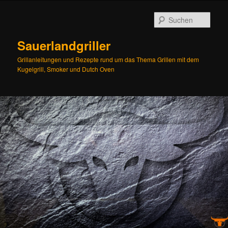
Zum
Zum
Inhalt
sekundären
Such
wechseln
Inhalt
wechseln
Sauerlandgriller
Grillanleitungen und Rezepte rund um das Thema Grillen mit dem
Kugelgrill, Smoker und Dutch Oven