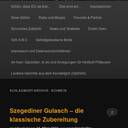
Hauptmenü
Schön, dass DU da bist…
Das sind wir…
Impressionen
Slow-Grillen
Rubs und Mopps
Freunde & Partner
Sinnvolles Zubehör
News und Testecke
Dutch Oven
Grill A-B-C
Selbstgebackene Brote
Impressum und Datenschutzrichtlinien
Air fryer: Garzeiten, to do und Anregungen für Heißluft-Fritteusen
Leckere Gerichte aus dem Kontaktgrill (OptiGrill)
SCHLAGWORT-ARCHIVE:
SCHWEIN
Szegediner Gulasch – die
2
klassische Zubereitung
Veröffentlicht am
13. März 2021
von
sauerlandgriller