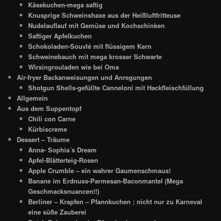
Käsekuchen-mega saftig
Knusprige Schweinshaxe aus der Heißluftfritteuse
Nudelauflauf mit Gemüse und Kochschinken
Saftiger Apfelkuchen
Schokoladen-Souvlé mit flüssigem Kern
Schweinebauch mit mega krosser Schwarte
Wirsingrouladen wie bei Oma
Air-fryer Backanweisungen und Anregungen
Shotgun Shells-gefüllte Canneloni mit Hackfleischfüllung
Allgemein
Aus dem Suppentopf
Chili con Carne
Kürbiscreme
Dessert – Träume
Anna- Sophia´s Dream
Apfel-Blätterteig-Rosen
Apple Crumble – ein wahrer Gaumenschmaus!
Banane im Erdnuss-Parmesan-Baconmantel (Mega
Geschmacksnuancen!!)
Berliner – Krapfen – Pfannkuchen ; nicht nur zu Karneval
eine süße Zauberei