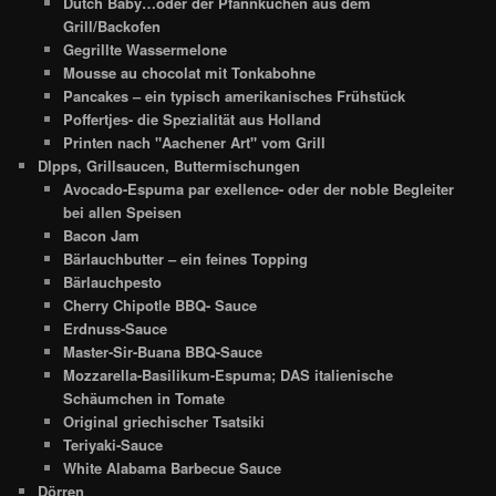
Dutch Baby…oder der Pfannkuchen aus dem
Grill/Backofen
Gegrillte Wassermelone
Mousse au chocolat mit Tonkabohne
Pancakes – ein typisch amerikanisches Frühstück
Poffertjes- die Spezialität aus Holland
Printen nach "Aachener Art" vom Grill
DIpps, Grillsaucen, Buttermischungen
Avocado-Espuma par exellence- oder der noble Begleiter
bei allen Speisen
Bacon Jam
Bärlauchbutter – ein feines Topping
Bärlauchpesto
Cherry Chipotle BBQ- Sauce
Erdnuss-Sauce
Master-Sir-Buana BBQ-Sauce
Mozzarella-Basilikum-Espuma; DAS italienische
Schäumchen in Tomate
Original griechischer Tsatsiki
Teriyaki-Sauce
White Alabama Barbecue Sauce
Dörren