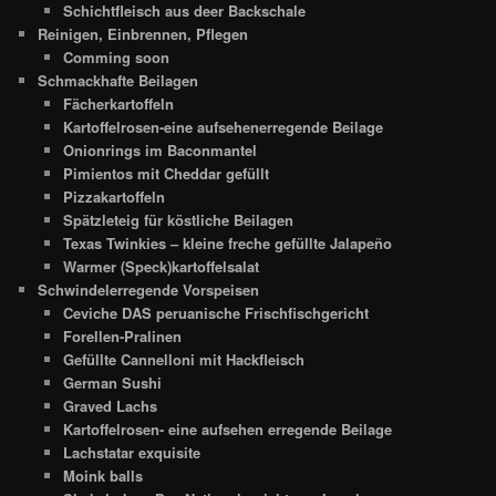
Schichtfleisch aus deer Backschale
Reinigen, Einbrennen, Pflegen
Comming soon
Schmackhafte Beilagen
Fächerkartoffeln
Kartoffelrosen-eine aufsehenerregende Beilage
Onionrings im Baconmantel
Pimientos mit Cheddar gefüllt
Pizzakartoffeln
Spätzleteig für köstliche Beilagen
Texas Twinkies – kleine freche gefüllte Jalapeño
Warmer (Speck)kartoffelsalat
Schwindelerregende Vorspeisen
Ceviche DAS peruanische Frischfischgericht
Forellen-Pralinen
Gefüllte Cannelloni mit Hackfleisch
German Sushi
Graved Lachs
Kartoffelrosen- eine aufsehen erregende Beilage
Lachstatar exquisite
Moink balls