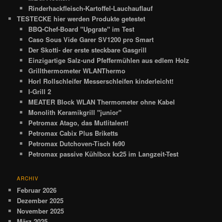
Rinderhackfleisch-Kartoffel-Lauchauflauf
TESTECKE hier werden Produkte getestet
BBQ-Chef-Board "Upgrate" im Test
Caso Sous Vide Garer SV1200 pro Smart
Der Skotti- der erste steckbare Gasgrill
Einzigartige Salz-und Pfeffermühlen aus edlem Holz
Grillthermometer WLANThermo
Horl Rollschleifer Messerschleifen kinderleicht!
I-Grill 2
MEATER Block WLAN Thermometer ohne Kabel
Monolith Keramikgrill "junior"
Petromax Atago, das Mutlitalent!
Petromax Cabix Plus Briketts
Petromax Dutchoven-Tisch fe90
Petromax passive Kühlbox kx25 im Langzeit-Test
ARCHIV
Februar 2026
Dezember 2025
November 2025
März 2025