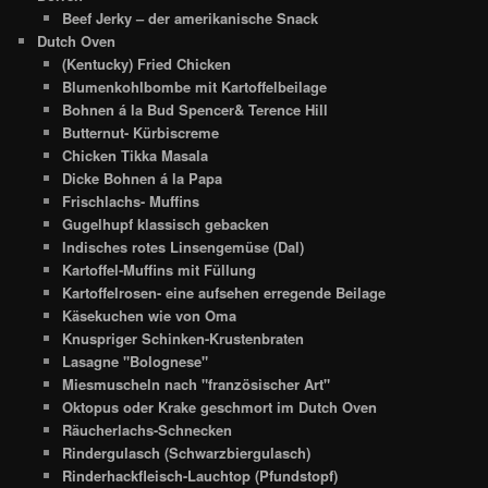
Beef Jerky – der amerikanische Snack
Dutch Oven
(Kentucky) Fried Chicken
Blumenkohlbombe mit Kartoffelbeilage
Bohnen á la Bud Spencer& Terence Hill
Butternut- Kürbiscreme
Chicken Tikka Masala
Dicke Bohnen á la Papa
Frischlachs- Muffins
Gugelhupf klassisch gebacken
Indisches rotes Linsengemüse (Dal)
Kartoffel-Muffins mit Füllung
Kartoffelrosen- eine aufsehen erregende Beilage
Käsekuchen wie von Oma
Knuspriger Schinken-Krustenbraten
Lasagne "Bolognese"
Miesmuscheln nach "französischer Art"
Oktopus oder Krake geschmort im Dutch Oven
Räucherlachs-Schnecken
Rindergulasch (Schwarzbiergulasch)
Rinderhackfleisch-Lauchtop (Pfundstopf)