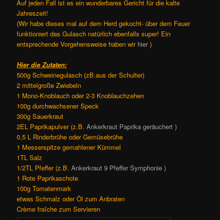
Auf jeden Fall ist es ein wunderbares Gericht für die kalte
Jahreszeit!
(Wir habe dieses mal auf dem Herd gekocht- über dem Feuer
funktioniert das Gulasch natürlich ebenfalls super! Ein
entsprechende Vorgehensweise haben wir
hier
)
Hier die Zutaten:
500g Schweinegulasch (zB.aus der Schulter)
2 mittelgroße Zwiebeln
1 Mono-Knoblauch oder 2-3 Knoblauchzehen
100g durchwachsener Speck
300g Sauerkraut
2EL Paprikapulver (z.B.
Ankerkraut Paprika geräuchert
)
0,5 L Rinderbrühe oder Gemüsebrühe
1 Messerspitze gemahlener Kümmel
1TL Salz
1/2TL Pfeffer (z.B.
Ankerkraut 9 Pfeffer Symphonie
)
1 Rote Paprikaschote
100g Tomatenmark
etwas Schmalz oder Öl zum Anbraten
Crème fraîche zum Servieren