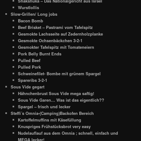
Shakshuka – Das Nationalgericht aus Israel
Wurstlollis
Slow-Grillen/ Long jobs
Bacon Bomb
Beef Brisket – Pastrami vom Tafelspitz
Gesmokte Lachsseite auf Zedernholzplanke
Gesmokte Ochsenbäckchen 3-2-1
Gesmokter Tafelspitz mit Tomateneiern
Pork Belly Burnt Ends
Pulled Beef
Pulled Pork
Schweinefilet- Bombe mit grünem Spargel
Spareribs 3-2-1
Sous Vide gegart
Hähnchenbrust Sous Vide mega saftig!
Sous Vide Garen… Was ist das eigentlich??
Spargel – frisch und lecker
Steffi´s Omnia-(Camping)Backofen Bereich
Kartoffelmuffins mit Käsefüllung
Knuspriges Frühstücksbrot very easy
Nudelauflauf aus dem Omnia ; schnell, einfach und
MEGA lecker!