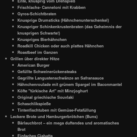
Ente, knusprig vom Drehspieß
Frischlachs- Canneloni mit Krabben
Gyros-Schichtbraten
Knusprige Drumsticks (Hähnchenunterschenkel)
Knuspriger Schinkenkrustenbraten (das Geheimnis der
knusprigen Schwarte!)
Knuspriges Bierhähnchen
Roadkill Chicken oder auch plattes Hähnchen
Roastbeef im Ganzen
Grillen über direkter Hitze
American Burger
Gefüllte Schweinerückensteaks
Gegrillte Langustenschwänze an Safransauce
Hähnchenroulade mit grünem Spargel im Baconmantel
Köfte "türkische Art" mit Minzjoghurt
Original griechische Souvlaki
Schaschlikspieße
Tintenfischtuben mit Gemüse-Fetafüllung
Leckere Brote und Hamburgerbrötchen (Buns)
Bärlauchbrot – ein mega duftendes und aromatisches
Brot
Einfaches Ciabatta