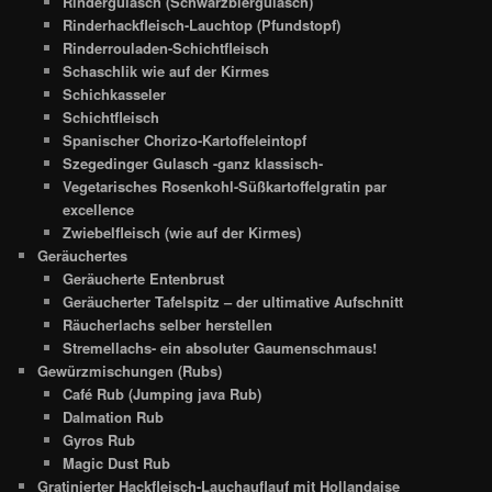
Rindergulasch (Schwarzbiergulasch)
Rinderhackfleisch-Lauchtop (Pfundstopf)
Rinderrouladen-Schichtfleisch
Schaschlik wie auf der Kirmes
Schichkasseler
Schichtfleisch
Spanischer Chorizo-Kartoffeleintopf
Szegedinger Gulasch -ganz klassisch-
Vegetarisches Rosenkohl-Süßkartoffelgratin par
excellence
Zwiebelfleisch (wie auf der Kirmes)
Geräuchertes
Geräucherte Entenbrust
Geräucherter Tafelspitz – der ultimative Aufschnitt
Räucherlachs selber herstellen
Stremellachs- ein absoluter Gaumenschmaus!
Gewürzmischungen (Rubs)
Café Rub (Jumping java Rub)
Dalmation Rub
Gyros Rub
Magic Dust Rub
Gratinierter Hackfleisch-Lauchauflauf mit Hollandaise