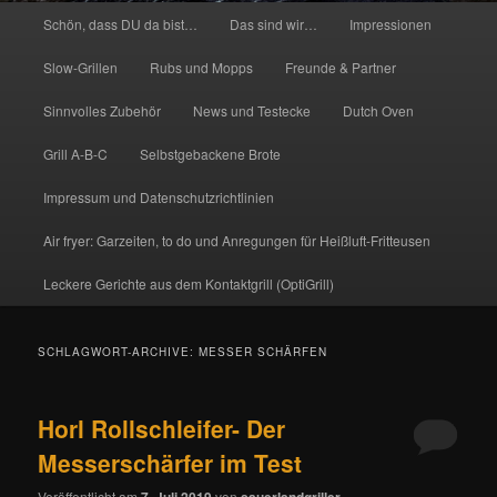
Hauptmenü
Schön, dass DU da bist…
Das sind wir…
Impressionen
Slow-Grillen
Rubs und Mopps
Freunde & Partner
Sinnvolles Zubehör
News und Testecke
Dutch Oven
Grill A-B-C
Selbstgebackene Brote
Impressum und Datenschutzrichtlinien
Air fryer: Garzeiten, to do und Anregungen für Heißluft-Fritteusen
Leckere Gerichte aus dem Kontaktgrill (OptiGrill)
SCHLAGWORT-ARCHIVE:
MESSER SCHÄRFEN
Horl Rollschleifer- Der
Messerschärfer im Test
Veröffentlicht am
7. Juli 2019
von
sauerlandgriller