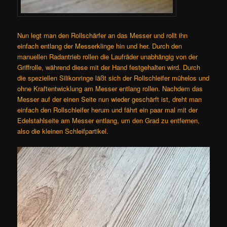
Nun legt man den Rollschärfer an das Messer und rollt ihn
einfach entlang der Messerklinge hin und her. Durch den
manuellen Radantrieb rollen die Laufräder unabhängig von der
Griffrolle, während diese mit der Hand festgehalten wird. Durch
die speziellen Silikonringe läßt sich der Rollschleifer mühelos und
ohne Kraftentwicklung am Messer entlang rollen. Nachdem das
Messer auf der einen Seite nun wieder geschärft ist, dreht man
einfach den Rollschleifer herum und fährt ein paar mal mit der
Edelstahlseite am Messer entlang, um den Grad zu entfernen,
also die kleinen Schleifpartikel.
Video-
Player