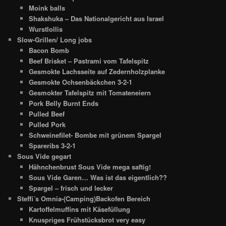
Moink balls
Shakshuka – Das Nationalgericht aus Israel
Wurstlollis
Slow-Grillen/ Long jobs
Bacon Bomb
Beef Brisket – Pastrami vom Tafelspitz
Gesmokte Lachsseite auf Zedernholzplanke
Gesmokte Ochsenbäckchen 3-2-1
Gesmokter Tafelspitz mit Tomateneiern
Pork Belly Burnt Ends
Pulled Beef
Pulled Pork
Schweinefilet- Bombe mit grünem Spargel
Spareribs 3-2-1
Sous Vide gegart
Hähnchenbrust Sous Vide mega saftig!
Sous Vide Garen… Was ist das eigentlich??
Spargel – frisch und lecker
Steffi´s Omnia-(Camping)Backofen Bereich
Kartoffelmuffins mit Käsefüllung
Knuspriges Frühstücksbrot very easy