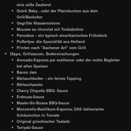
eine süße Zauberei
Dutch Baby…oder der Pfannkuchen aus dem
Grill/Backofen
Gegrillte Wassermelone
Mousse au chocolat mit Tonkabohne
Pancakes – ein typisch amerikanisches Frühstück
Poffertjes- die Spezialität aus Holland
Printen nach "Aachener Art" vom Grill
DIpps, Grillsaucen, Buttermischungen
Avocado-Espuma par exellence- oder der noble Begleiter
bei allen Speisen
Bacon Jam
Bärlauchbutter – ein feines Topping
Bärlauchpesto
Cherry Chipotle BBQ- Sauce
Erdnuss-Sauce
Master-Sir-Buana BBQ-Sauce
Mozzarella-Basilikum-Espuma; DAS italienische
Schäumchen in Tomate
Original griechischer Tsatsiki
Teriyaki-Sauce