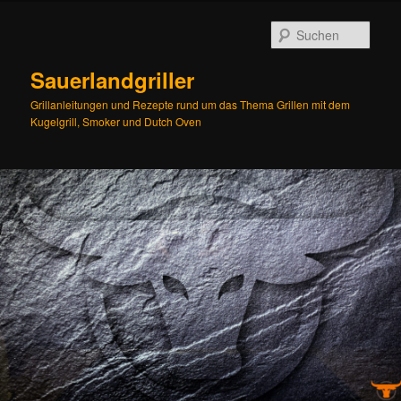
Zum
Zum
Inhalt
sekundären
Such
wechseln
Inhalt
wechseln
Sauerlandgriller
Grillanleitungen und Rezepte rund um das Thema Grillen mit dem
Kugelgrill, Smoker und Dutch Oven