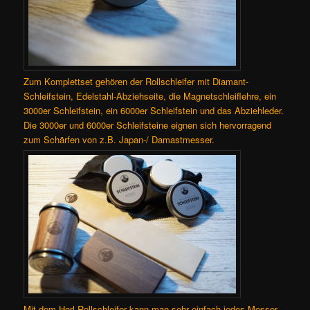
Zum Komplettset gehören der Rollschleifer mit Diamant-
Schleifstein, Edelstahl-Abziehseite, die Magnetschleiflehre, ein
3000er Schleifstein, ein 6000er Schleifstein und das Abziehleder.
Die 3000er und 6000er Schleifsteine eignen sich hervorragend
zum Schärfen von z.B. Japan-/ Damastmesser.
Mit dem Horl Rollschleifer kann man sehr einfach jedes Messer,