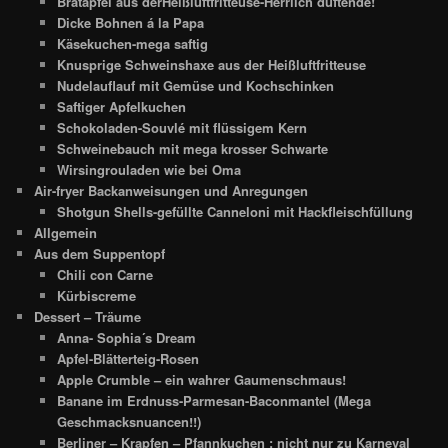
Bratapfel aus derHeißluftfritteuse-Herrlich duftende!
Dicke Bohnen á la Papa
Käsekuchen-mega saftig
Knusprige Schweinshaxe aus der Heißluftfritteuse
Nudelauflauf mit Gemüse und Kochschinken
Saftiger Apfelkuchen
Schokoladen-Souvlé mit flüssigem Kern
Schweinebauch mit mega krosser Schwarte
Wirsingrouladen wie bei Oma
Air-fryer Backanweisungen und Anregungen
Shotgun Shells-gefüllte Canneloni mit Hackfleischfüllung
Allgemein
Aus dem Suppentopf
Chili con Carne
Kürbiscreme
Dessert – Träume
Anna- Sophia´s Dream
Apfel-Blätterteig-Rosen
Apple Crumble – ein wahrer Gaumenschmaus!
Banane im Erdnuss-Parmesan-Baconmantel (Mega
Geschmacksnuancen!!)
Berliner – Krapfen – Pfannkuchen ; nicht nur zu Karneval