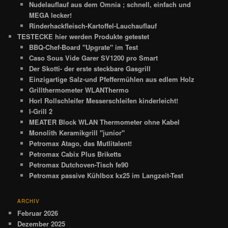
Nudelauflauf aus dem Omnia ; schnell, einfach und
MEGA lecker!
Rinderhackfleisch-Kartoffel-Lauchauflauf
TESTECKE hier werden Produkte getestet
BBQ-Chef-Board "Upgrate" im Test
Caso Sous Vide Garer SV1200 pro Smart
Der Skotti- der erste steckbare Gasgrill
Einzigartige Salz-und Pfeffermühlen aus edlem Holz
Grillthermometer WLANThermo
Horl Rollschleifer Messerschleifen kinderleicht!
I-Grill 2
MEATER Block WLAN Thermometer ohne Kabel
Monolith Keramikgrill "junior"
Petromax Atago, das Mutlitalent!
Petromax Cabix Plus Briketts
Petromax Dutchoven-Tisch fe90
Petromax passive Kühlbox kx25 im Langzeit-Test
ARCHIV
Februar 2026
Dezember 2025