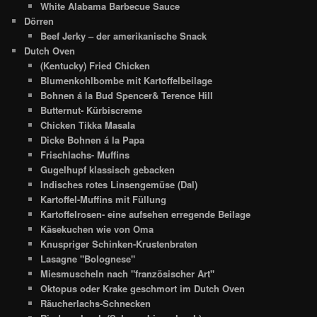
White Alabama Barbecue Sauce
Dörren
Beef Jerky – der amerikanische Snack
Dutch Oven
(Kentucky) Fried Chicken
Blumenkohlbombe mit Kartoffelbeilage
Bohnen á la Bud Spencer& Terence Hill
Butternut- Kürbiscreme
Chicken Tikka Masala
Dicke Bohnen á la Papa
Frischlachs- Muffins
Gugelhupf klassisch gebacken
Indisches rotes Linsengemüse (Dal)
Kartoffel-Muffins mit Füllung
Kartoffelrosen- eine aufsehen erregende Beilage
Käsekuchen wie von Oma
Knuspriger Schinken-Krustenbraten
Lasagne "Bolognese"
Miesmuscheln nach "französischer Art"
Oktopus oder Krake geschmort im Dutch Oven
Räucherlachs-Schnecken