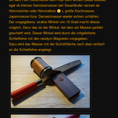
egal ob kleines Gemüsemesser (wir Sauerländer nennen es
Hümmelchen oder Hümmelken
), große Kochmesser,
Japanmesser bzw. Damastmesser wieder extrem schärfen.
Der vorgegebene, exakte Winkel von 15 Grad macht dieses
möglich. Denn das ist der Winkel, bei dem ein Messer perfekt
geschärft wird. Dieser Winkel wird durch die mitgelieferte
Schleiflehre mit den neodym Magneten vorgegeben.
Dazu wird das Messer mit der Schnittfläche nach oben einfach
an die Schleiflehre angelegt.