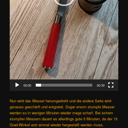
00:00
00:30
Nun wird das Messer herumgedreht und die andere Seite wird
genauso geschärft und entgratet. Sogar enorm stumpfe Messer
werden so in wenigen Minuten wieder mega scharf. Bei extrem
stumpfen Messern dauert es allerdings gute 5 Minuten, da der 15
Grad-Winkel erst einmal wieder hergestellt werden muss.