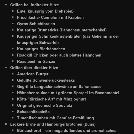
Grillen bei indirekter Hitze
Ente, knusprig vom Drehspieß
Frischlachs- Canneloni mit Krabben
Gyros-Schichtbraten
Knusprige Drumsticks (Hähnchenunterschenkel)
Knuspriger Schinkenkrustenbraten (das Geheimnis der
knusprigen Schwarte!)
Knuspriges Bierhähnchen
Roadkill Chicken oder auch plattes Hähnchen
Roastbeef im Ganzen
Grillen über direkter Hitze
American Burger
Gefüllte Schweinerückensteaks
Gegrillte Langustenschwänze an Safransauce
Hähnchenroulade mit grünem Spargel im Baconmantel
Köfte "türkische Art" mit Minzjoghurt
Original griechische Souvlaki
Schaschlikspieße
Tintenfischtuben mit Gemüse-Fetafüllung
Leckere Brote und Hamburgerbrötchen (Buns)
Bärlauchbrot – ein mega duftendes und aromatisches