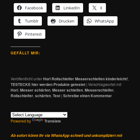
Facebook
LinkedIn
X
Tumblr
Drucken
WhatsApp
Pinterest
GEFÄLLT MIR:
Veröffentlicht unter
Horl Rollschleifer Messerschleifen kinderleicht!
,
TESTECKE hier werden Produkte getestet
|
Verschlagwortet mit
Horl
,
Messer schärfen
,
Messer schleifen
,
Messerschleifer
,
Rollschleifer
,
schärfen
,
Test
|
Schreibe einen Kommentar
Powered by
Translate
Ab sofort könnt ihr via WhatsApp schnell und unkompliziert mit