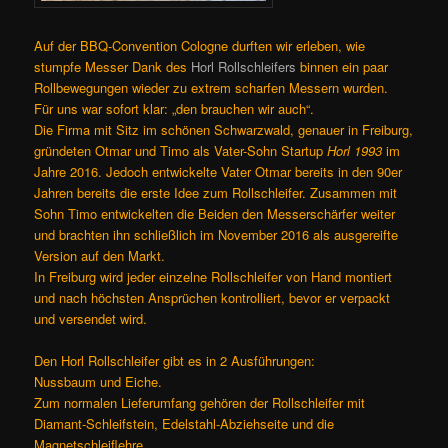
Auf der BBQ-Convention Cologne durften wir erleben, wie
stumpfe Messer Dank des
Horl Rollschleifers
binnen ein paar
Rollbewegungen wieder zu extrem scharfen Messern wurden.
Für uns war sofort klar: „den brauchen wir auch“.
Die Firma mit Sitz im schönen Schwarzwald, genauer in Freiburg,
gründeten Otmar und Timo als Vater-Sohn Startup
Horl 1993
im
Jahre 2016. Jedoch entwickelte Vater Otmar bereits in den 90er
Jahren bereits die erste Idee zum Rollschleifer. Zusammen mit
Sohn Timo entwickelten die Beiden den Messerschärfer weiter
und brachten ihn schließlich im November 2016 als ausgereifte
Version auf den Markt.
In Freiburg wird jeder einzelne Rollschleifer von Hand montiert
und nach höchsten Ansprüchen kontrolliert, bevor er verpackt
und versendet wird.
Den Horl Rollschleifer gibt es in 2 Ausführungen:
Nussbaum und Eiche.
Zum normalen Lieferumfang gehören der Rollschleifer mit
Diamant-Schleifstein, Edelstahl-Abziehseite und die
Magnetschleiflehre.