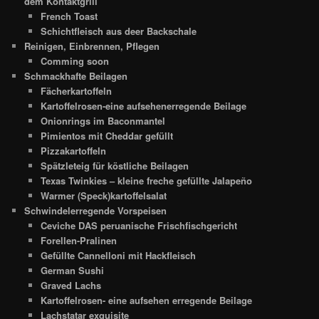
dem Kontaktgrill
French Toast
Schichtfleisch aus deer Backschale
Reinigen, Einbrennen, Pflegen
Comming soon
Schmackhafte Beilagen
Fächerkartoffeln
Kartoffelrosen-eine aufsehenerregende Beilage
Onionrings im Baconmantel
Pimientos mit Cheddar gefüllt
Pizzakartoffeln
Spätzleteig für köstliche Beilagen
Texas Twinkies – kleine freche gefüllte Jalapeño
Warmer (Speck)kartoffelsalat
Schwindelerregende Vorspeisen
Ceviche DAS peruanische Frischfischgericht
Forellen-Pralinen
Gefüllte Cannelloni mit Hackfleisch
German Sushi
Graved Lachs
Kartoffelrosen- eine aufsehen erregende Beilage
Lachstatar exquisite