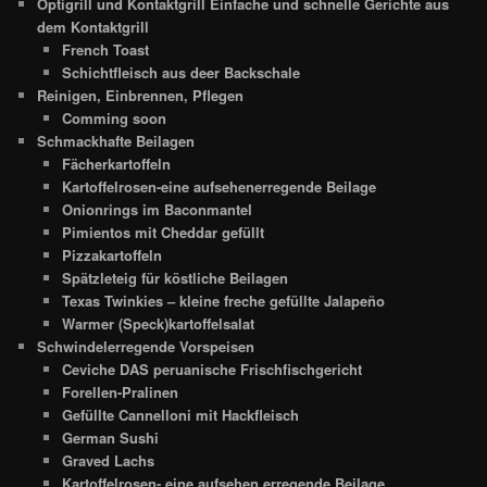
Optigrill und Kontaktgrill Einfache und schnelle Gerichte aus
dem Kontaktgrill
French Toast
Schichtfleisch aus deer Backschale
Reinigen, Einbrennen, Pflegen
Comming soon
Schmackhafte Beilagen
Fächerkartoffeln
Kartoffelrosen-eine aufsehenerregende Beilage
Onionrings im Baconmantel
Pimientos mit Cheddar gefüllt
Pizzakartoffeln
Spätzleteig für köstliche Beilagen
Texas Twinkies – kleine freche gefüllte Jalapeño
Warmer (Speck)kartoffelsalat
Schwindelerregende Vorspeisen
Ceviche DAS peruanische Frischfischgericht
Forellen-Pralinen
Gefüllte Cannelloni mit Hackfleisch
German Sushi
Graved Lachs
Kartoffelrosen- eine aufsehen erregende Beilage