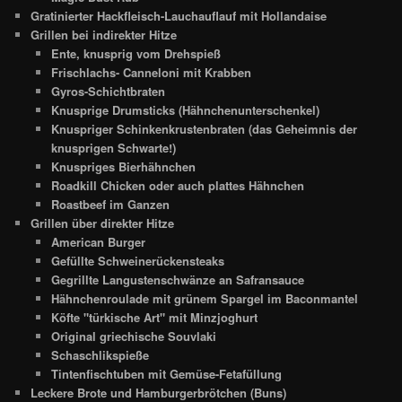
Gratinierter Hackfleisch-Lauchauflauf mit Hollandaise
Grillen bei indirekter Hitze
Ente, knusprig vom Drehspieß
Frischlachs- Canneloni mit Krabben
Gyros-Schichtbraten
Knusprige Drumsticks (Hähnchenunterschenkel)
Knuspriger Schinkenkrustenbraten (das Geheimnis der
knusprigen Schwarte!)
Knuspriges Bierhähnchen
Roadkill Chicken oder auch plattes Hähnchen
Roastbeef im Ganzen
Grillen über direkter Hitze
American Burger
Gefüllte Schweinerückensteaks
Gegrillte Langustenschwänze an Safransauce
Hähnchenroulade mit grünem Spargel im Baconmantel
Köfte "türkische Art" mit Minzjoghurt
Original griechische Souvlaki
Schaschlikspieße
Tintenfischtuben mit Gemüse-Fetafüllung
Leckere Brote und Hamburgerbrötchen (Buns)