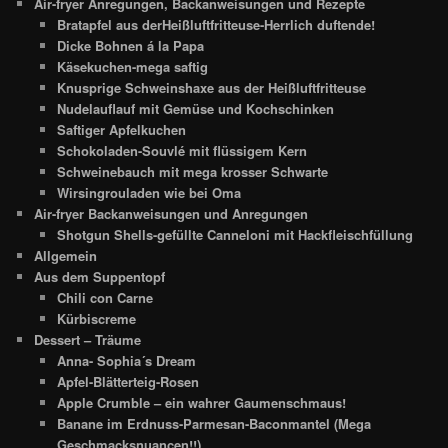
Air-fryer Anregungen, Backanweisungen und Rezepte
Bratapfel aus derHeißluftfritteuse-Herrlich duftende!
Dicke Bohnen á la Papa
Käsekuchen-mega saftig
Knusprige Schweinshaxe aus der Heißluftfritteuse
Nudelauflauf mit Gemüse und Kochschinken
Saftiger Apfelkuchen
Schokoladen-Souvlé mit flüssigem Kern
Schweinebauch mit mega krosser Schwarte
Wirsingrouladen wie bei Oma
Air-fryer Backanweisungen und Anregungen
Shotgun Shells-gefüllte Canneloni mit Hackfleischfüllung
Allgemein
Aus dem Suppentopf
Chili con Carne
Kürbiscreme
Dessert – Träume
Anna- Sophia´s Dream
Apfel-Blätterteig-Rosen
Apple Crumble – ein wahrer Gaumenschmaus!
Banane im Erdnuss-Parmesan-Baconmantel (Mega
Geschmacksnuancen!!)