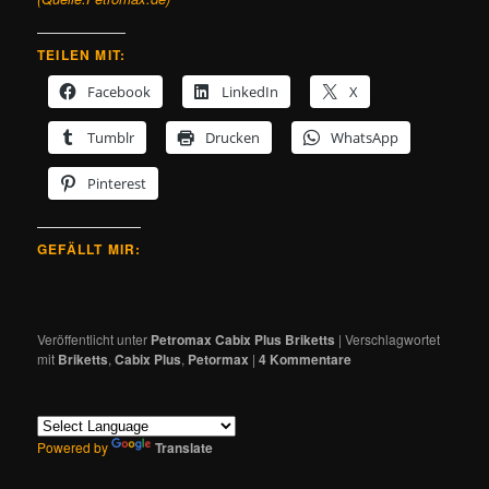
TEILEN MIT:
Facebook
LinkedIn
X
Tumblr
Drucken
WhatsApp
Pinterest
GEFÄLLT MIR:
Veröffentlicht unter
Petromax Cabix Plus Briketts
|
Verschlagwortet
mit
Briketts
,
Cabix Plus
,
Petormax
|
4
Kommentare
Powered by
Translate