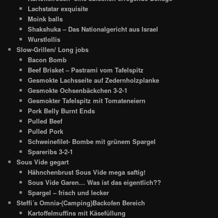
Lachstatar exquisite
Moink balls
Shakshuka – Das Nationalgericht aus Israel
Wurstlollis
Slow-Grillen/ Long jobs
Bacon Bomb
Beef Brisket – Pastrami vom Tafelspitz
Gesmokte Lachsseite auf Zedernholzplanke
Gesmokte Ochsenbäckchen 3-2-1
Gesmokter Tafelspitz mit Tomateneiern
Pork Belly Burnt Ends
Pulled Beef
Pulled Pork
Schweinefilet- Bombe mit grünem Spargel
Spareribs 3-2-1
Sous Vide gegart
Hähnchenbrust Sous Vide mega saftig!
Sous Vide Garen… Was ist das eigentlich??
Spargel – frisch und lecker
Steffi´s Omnia-(Camping)Backofen Bereich
Kartoffelmuffins mit Käsefüllung