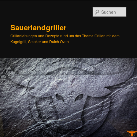
Zum
Zum
Inhalt
sekundären
Such
wechseln
Inhalt
wechseln
Sauerlandgriller
Grillanleitungen und Rezepte rund um das Thema Grillen mit dem
Kugelgrill, Smoker und Dutch Oven