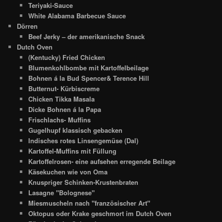
Teriyaki-Sauce
White Alabama Barbecue Sauce
Dörren
Beef Jerky – der amerikanische Snack
Dutch Oven
(Kentucky) Fried Chicken
Blumenkohlbombe mit Kartoffelbeilage
Bohnen á la Bud Spencer& Terence Hill
Butternut- Kürbiscreme
Chicken Tikka Masala
Dicke Bohnen á la Papa
Frischlachs- Muffins
Gugelhupf klassisch gebacken
Indisches rotes Linsengemüse (Dal)
Kartoffel-Muffins mit Füllung
Kartoffelrosen- eine aufsehen erregende Beilage
Käsekuchen wie von Oma
Knuspriger Schinken-Krustenbraten
Lasagne "Bolognese"
Miesmuscheln nach "französischer Art"
Oktopus oder Krake geschmort im Dutch Oven