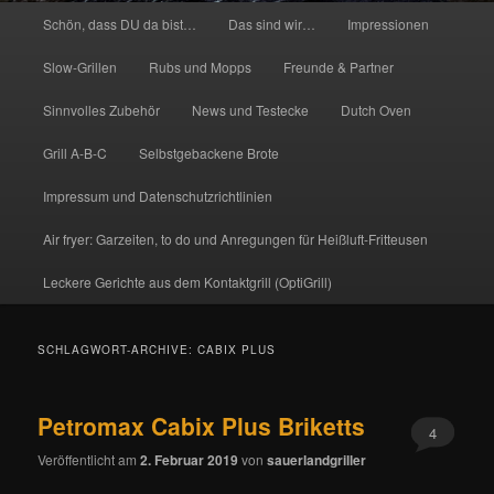
Hauptmenü
Schön, dass DU da bist…
Das sind wir…
Impressionen
Slow-Grillen
Rubs und Mopps
Freunde & Partner
Sinnvolles Zubehör
News und Testecke
Dutch Oven
Grill A-B-C
Selbstgebackene Brote
Impressum und Datenschutzrichtlinien
Air fryer: Garzeiten, to do und Anregungen für Heißluft-Fritteusen
Leckere Gerichte aus dem Kontaktgrill (OptiGrill)
SCHLAGWORT-ARCHIVE:
CABIX PLUS
Petromax Cabix Plus Briketts
4
Veröffentlicht am
2. Februar 2019
von
sauerlandgriller