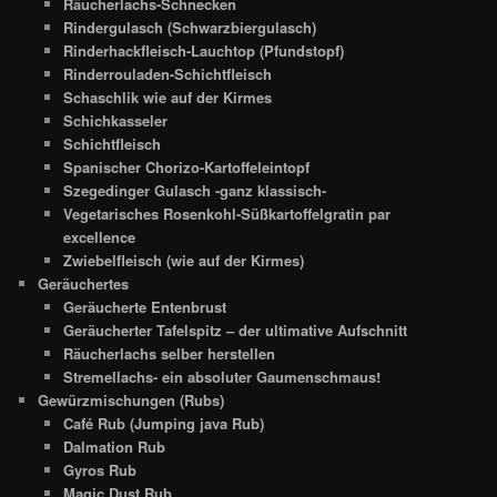
Räucherlachs-Schnecken
Rindergulasch (Schwarzbiergulasch)
Rinderhackfleisch-Lauchtop (Pfundstopf)
Rinderrouladen-Schichtfleisch
Schaschlik wie auf der Kirmes
Schichkasseler
Schichtfleisch
Spanischer Chorizo-Kartoffeleintopf
Szegedinger Gulasch -ganz klassisch-
Vegetarisches Rosenkohl-Süßkartoffelgratin par
excellence
Zwiebelfleisch (wie auf der Kirmes)
Geräuchertes
Geräucherte Entenbrust
Geräucherter Tafelspitz – der ultimative Aufschnitt
Räucherlachs selber herstellen
Stremellachs- ein absoluter Gaumenschmaus!
Gewürzmischungen (Rubs)
Café Rub (Jumping java Rub)
Dalmation Rub
Gyros Rub
Magic Dust Rub