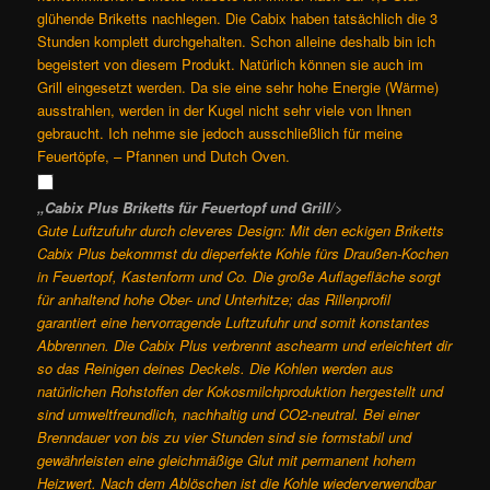
glühende Briketts nachlegen. Die Cabix haben tatsächlich die 3
Stunden komplett durchgehalten. Schon alleine deshalb bin ich
begeistert von diesem Produkt. Natürlich können sie auch im
Grill eingesetzt werden. Da sie eine sehr hohe Energie (Wärme)
ausstrahlen, werden in der Kugel nicht sehr viele von Ihnen
gebraucht. Ich nehme sie jedoch ausschließlich für meine
Feuertöpfe, – Pfannen und Dutch Oven.
„Cabix Plus Briketts für Feuertopf und Grill
/>
Gute Luftzufuhr durch cleveres Design: Mit den eckigen Briketts
Cabix Plus bekommst du die
perfekte Kohle fürs Draußen-Kochen
in Feuertopf, Kastenform und Co. Die große Auflagefläche sorgt
für anhaltend hohe Ober- und Unterhitze; das Rillenprofil
garantiert eine hervorragende Luftzufuhr und somit konstantes
Abbrennen. Die Cabix Plus verbrennt aschearm und erleichtert dir
so das Reinigen deines Deckels. Die Kohlen werden aus
natürlichen Rohstoffen der Kokosmilchproduktion hergestellt und
sind umweltfreundlich, nachhaltig und CO2-neutral. Bei einer
Brenndauer von bis zu vier Stunden sind sie formstabil und
gewährleisten eine gleichmäßige Glut mit permanent hohem
Heizwert. Nach dem Ablöschen ist die Kohle wiederverwendbar