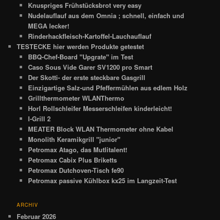
Knuspriges Frühstücksbrot very easy
Nudelauflauf aus dem Omnia ; schnell, einfach und
MEGA lecker!
Rinderhackfleisch-Kartoffel-Lauchauflauf
TESTECKE hier werden Produkte getestet
BBQ-Chef-Board "Upgrate" im Test
Caso Sous Vide Garer SV1200 pro Smart
Der Skotti- der erste steckbare Gasgrill
Einzigartige Salz-und Pfeffermühlen aus edlem Holz
Grillthermometer WLANThermo
Horl Rollschleifer Messerschleifen kinderleicht!
I-Grill 2
MEATER Block WLAN Thermometer ohne Kabel
Monolith Keramikgrill "junior"
Petromax Atago, das Mutlitalent!
Petromax Cabix Plus Briketts
Petromax Dutchoven-Tisch fe90
Petromax passive Kühlbox kx25 im Langzeit-Test
ARCHIV
Februar 2026