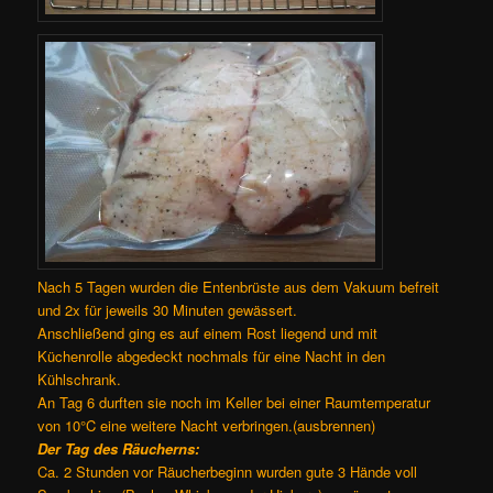
Nach 5 Tagen wurden die Entenbrüste aus dem Vakuum befreit
und 2x für jeweils 30 Minuten gewässert.
Anschließend ging es auf einem Rost liegend und mit
Küchenrolle abgedeckt nochmals für eine Nacht in den
Kühlschrank.
An Tag 6 durften sie noch im Keller bei einer Raumtemperatur
von 10°C eine weitere Nacht verbringen.(ausbrennen)
Der Tag des Räucherns:
Ca. 2 Stunden vor Räucherbeginn wurden gute 3 Hände voll