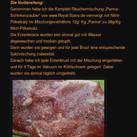
Die Vorbereitung:
Genommen habe ich die Komplett-Räuchermischung „Parma-
Schinkenzauber“ von www.Royal-Spice.de vermengt mit Nitrit-
Pökelsalz im Mischungsverhältnis 12g/ Kg „Parma“ zu 38g/Kg
Nitrit-Pökelsalz.
Die Entenbrüste wurden erst einmal gut mit Wasser
abgewaschen und trocken getupft.
Dann wurden sie gewogen und für jede Brust eine entsprechende
Salzmischung zubereitet.
Danach habe ich jede Entenbrust mit der Mischung eingerieben
und für 5 Tage im Vakuum im Kühlschrank gelagert. Dabei
wurden sie einmal täglich umgedreht.