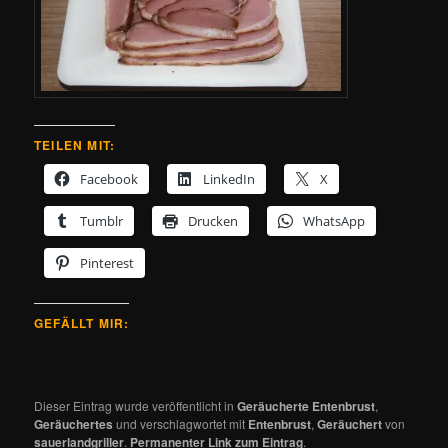
TEILEN MIT:
Facebook
LinkedIn
X
Tumblr
Drucken
WhatsApp
Pinterest
GEFÄLLT MIR:
Dieser Eintrag wurde veröffentlicht in
Geräucherte Entenbrust
,
Geräuchertes
und verschlagwortet mit
Entenbrust
,
Geräuchert
von
sauerlandgriller
.
Permanenter Link zum Eintrag
.