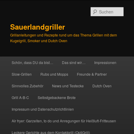
Zum
Inhalt
Such
wechseln
Sauerlandgriller
Grillanleitungen und Rezepte rund um das Thema Grillen mit dem
Kugelgrill, Smoker und Dutch Oven
Hauptmenü
Schön, dass DU da bist…
Das sind wir…
Impressionen
Slow-Grillen
Rubs und Mopps
Freunde & Partner
Sinnvolles Zubehör
News und Testecke
Dutch Oven
Grill A-B-C
Selbstgebackene Brote
Impressum und Datenschutzrichtlinien
Air fryer: Garzeiten, to do und Anregungen für Heißluft-Fritteusen
Leckere Gerichte aus dem Kontaktgrill (OptiGrill)