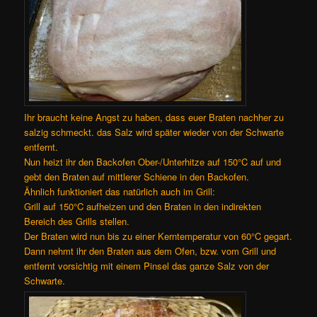
Ihr braucht keine Angst zu haben, dass euer Braten nachher zu
salzig schmeckt. das Salz wird später wieder von der Schwarte
entfernt.
Nun heizt ihr den Backofen Ober-/Unterhitze auf 150°C auf und
gebt den Braten auf mittlerer Schiene in den Backofen.
Ähnlich funktioniert das natürlich auch im Grill:
Grill auf 150°C aufheizen und den Braten in den indirekten
Bereich des Grills stellen.
Der Braten wird nun bis zu einer Kerntemperatur von 60°C gegart.
Dann nehmt ihr den Braten aus dem Ofen, bzw. vom Grill und
entfernt vorsichtig mit einem Pinsel das ganze Salz von der
Schwarte.