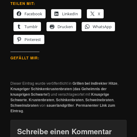
TEILEN MIT:
Facebook
LinkedIn
X
Tumblr
Drucken
WhatsApp
Pinterest
GEFÄLLT MIR:
Dieser Eintrag wurde veröffentlicht in
Grillen bei indirekter Hitze
,
Knuspriger Schinkenkrustenbraten (das Geheimnis der
knusprigen Schwarte!)
und verschlagwortet mit
Knusprige
Schwarte
,
Krustenbraten
,
Schinkenbraten
,
Schweinebraten
,
Schweinsbraten
von
sauerlandgriller
.
Permanenter Link zum
Eintrag
.
Schreibe einen Kommentar