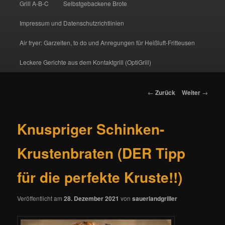
Grill A-B-C
Selbstgebackene Brote
Impressum und Datenschutzrichtlinien
Air fryer: Garzeiten, to do und Anregungen für Heißluft-Fritteusen
Leckere Gerichte aus dem Kontaktgrill (OptiGrill)
Beitrags-
←
Zurück
Weiter
→
Navigation
Knuspriger Schinken-
Krustenbraten (DER Tipp
für die perfekte Kruste!!)
Veröffentlicht am
28. Dezember 2021
von
sauerlandgriller