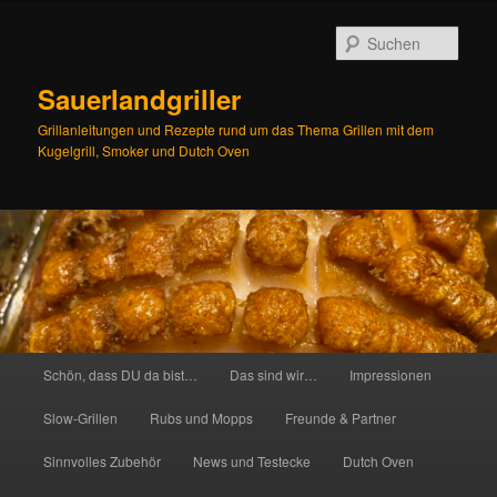
Zum
Inhalt
Such
wechseln
Sauerlandgriller
Grillanleitungen und Rezepte rund um das Thema Grillen mit dem
Kugelgrill, Smoker und Dutch Oven
Hauptmenü
Schön, dass DU da bist…
Das sind wir…
Impressionen
Slow-Grillen
Rubs und Mopps
Freunde & Partner
Sinnvolles Zubehör
News und Testecke
Dutch Oven