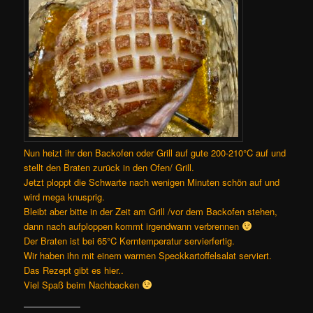
Nun heizt ihr den Backofen oder Grill auf gute 200-210°C auf und
stellt den Braten zurück in den Ofen/ Grill.
Jetzt ploppt die Schwarte nach wenigen Minuten schön auf und
wird mega knusprig.
Bleibt aber bitte in der Zeit am Grill /vor dem Backofen stehen,
dann nach aufploppen kommt irgendwann verbrennen
Der Braten ist bei 65°C Kerntemperatur servierfertig.
Wir haben ihn mit einem warmen Speckkartoffelsalat serviert.
Das Rezept gibt es hier..
Viel Spaß beim Nachbacken