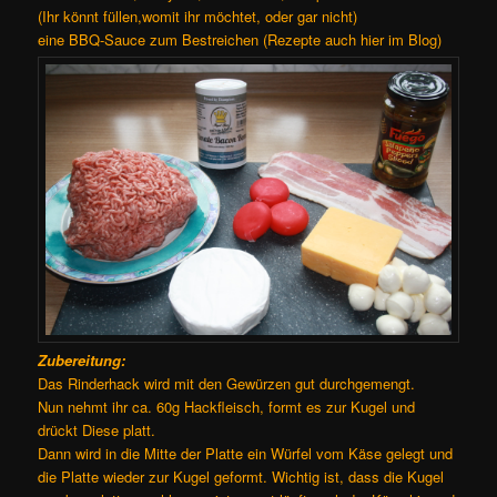
(Ihr könnt füllen,womit ihr möchtet, oder gar nicht)
eine BBQ-Sauce zum Bestreichen (Rezepte auch hier im Blog)
Zubereitung:
Das Rinderhack wird mit den Gewürzen gut durchgemengt.
Nun nehmt ihr ca. 60g Hackfleisch, formt es zur Kugel und
drückt Diese platt.
Dann wird in die Mitte der Platte ein Würfel vom Käse gelegt und
die Platte wieder zur Kugel geformt. Wichtig ist, dass die Kugel