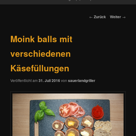
Beitrags-
←
Zurück
Weiter
→
Navigation
Moink balls mit
verschiedenen
Käsefüllungen
Veröffentlicht am
31. Juli 2016
von
sauerlandgriller