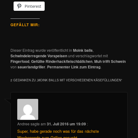
Pinterest
GEFÄLLT MIR:
Dieser Eintrag wurde veröffentlicht in
Moink balls
,
Schwindelerregende Vorspeisen
und verschlagwortet mit
Fingerfood
,
Gefüllte Rinderhackfleischbällchen
,
Muh trifft Schwein
von
sauerlandgriller
.
Permanenter Link zum Eintrag
.
2 GEDANKEN ZU „
MOINK BALLS MIT VERSCHIEDENEN KÄSEFÜLLUNGEN
“
Andree
sagte am
31. Juli 2016 um 19:09
:
Super, habe gerade noch was für das nächste
Wochenende zum Grillen gesucht.