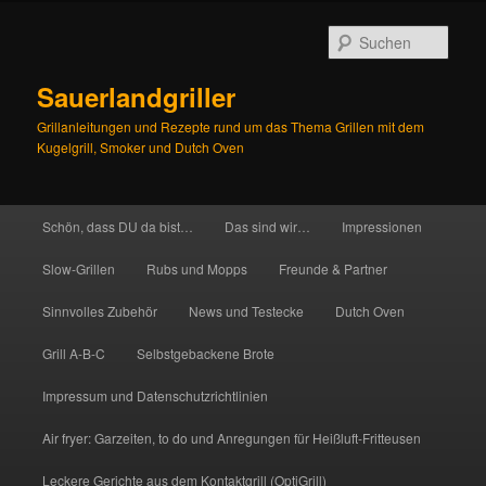
Zum
Inhalt
Such
wechseln
Sauerlandgriller
Grillanleitungen und Rezepte rund um das Thema Grillen mit dem
Kugelgrill, Smoker und Dutch Oven
Hauptmenü
Schön, dass DU da bist…
Das sind wir…
Impressionen
Slow-Grillen
Rubs und Mopps
Freunde & Partner
Sinnvolles Zubehör
News und Testecke
Dutch Oven
Grill A-B-C
Selbstgebackene Brote
Impressum und Datenschutzrichtlinien
Air fryer: Garzeiten, to do und Anregungen für Heißluft-Fritteusen
Leckere Gerichte aus dem Kontaktgrill (OptiGrill)