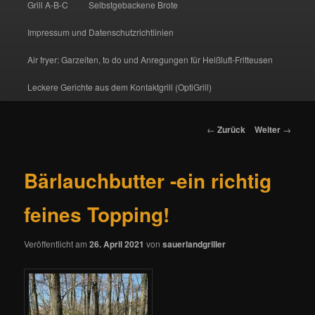
Grill A-B-C
Selbstgebackene Brote
Impressum und Datenschutzrichtlinien
Air fryer: Garzeiten, to do und Anregungen für Heißluft-Fritteusen
Leckere Gerichte aus dem Kontaktgrill (OptiGrill)
Beitrags-
←
Zurück
Weiter
→
Navigation
Bärlauchbutter -ein richtig
feines Topping!
Veröffentlicht am
26. April 2021
von
sauerlandgriller