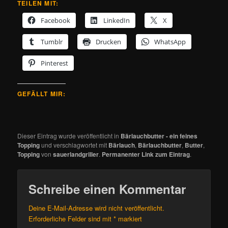
TEILEN MIT:
Facebook
LinkedIn
X
Tumblr
Drucken
WhatsApp
Pinterest
GEFÄLLT MIR:
Dieser Eintrag wurde veröffentlicht in
Bärlauchbutter - ein feines
Topping
und verschlagwortet mit
Bärlauch
,
Bärlauchbutter
,
Butter
,
Topping
von
sauerlandgriller
.
Permanenter Link zum Eintrag
.
Schreibe einen Kommentar
Deine E-Mail-Adresse wird nicht veröffentlicht.
Erforderliche Felder sind mit
*
markiert