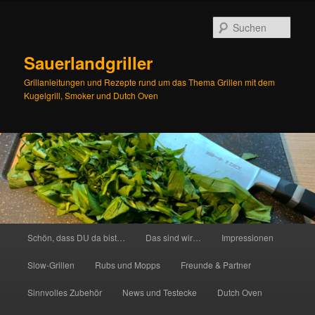
Zum
Inhalt
Such
wechseln
Sauerlandgriller
Grillanleitungen und Rezepte rund um das Thema Grillen mit dem
Kugelgrill, Smoker und Dutch Oven
Hauptmenü
Schön, dass DU da bist…
Das sind wir…
Impressionen
Slow-Grillen
Rubs und Mopps
Freunde & Partner
Sinnvolles Zubehör
News und Testecke
Dutch Oven