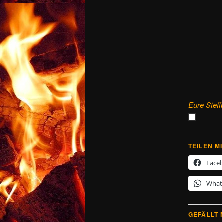
Eure Steff
TEILEN MI
Face
What
GEFÄLLT 