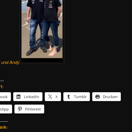
i und Andy
T:
book
LinkedIn
X
Tumblr
Drucken
sApp
Pinterest
MIR: