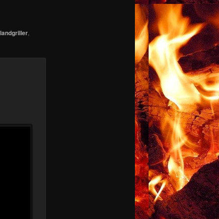
andgriller
,