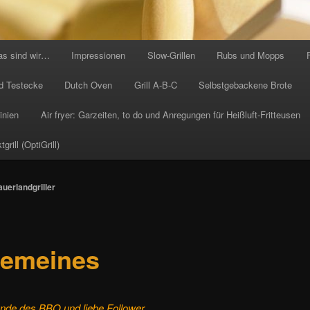
as sind wir…
Impressionen
Slow-Grillen
Rubs und Mopps
d Testecke
Dutch Oven
Grill A-B-C
Selbstgebackene Brote
inien
Air fryer: Garzeiten, to do und Anregungen für Heißluft-Fritteusen
rill (OptiGrill)
auerlandgriller
gemeines
unde des BBQ und liebe Follower,