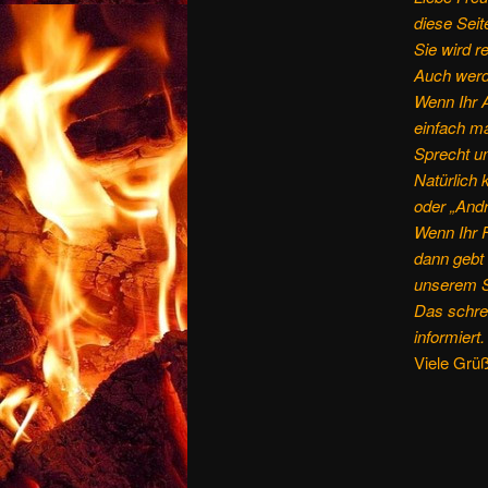
diese Seit
Sie wird r
Auch werd
Wenn Ihr 
einfach ma
Sprecht un
Natürlich 
oder „And
Wenn Ihr F
dann gebt 
unserem Sy
Das schrei
informiert.
Viele Grü