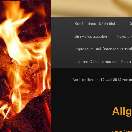
Hauptmenü
Schön, dass DU da bist…
D
Sinnvolles Zubehör
News un
Impressum und Datenschutzrichtl
Leckere Gerichte aus dem Kontaktg
Veröffentlicht am
10. Juli 2018
von
s
All
Liebe Fre