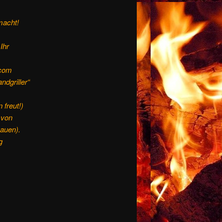
macht!
Ihr
.com
ndgriller“
freut!)
 von
hauen).
g