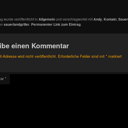
ag wurde veröffentlicht in
Allgemein
und verschlagwortet mit
Andy
,
Kontakt
,
Sauerl
on
sauerlandgriller
.
Permanenter Link zum Eintrag
.
ibe einen Kommentar
l-Adresse wird nicht veröffentlicht.
Erforderliche Felder sind mit
*
markiert
tar
*