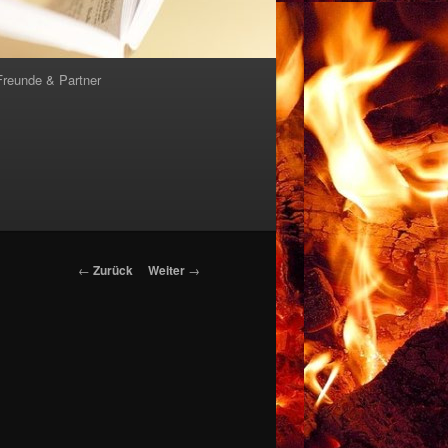
Freunde & Partner
Beitrags-
←
Zurück
Weiter
→
Navigation