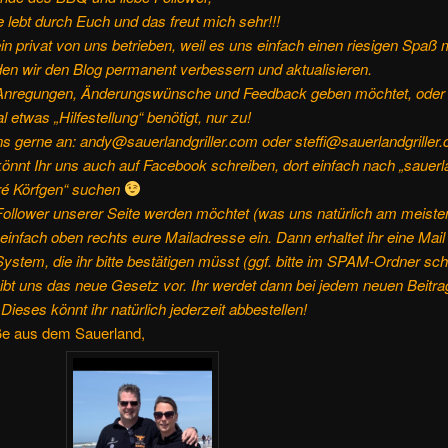
e lebt durch Euch und das freut mich sehr!!!
ein privat von uns betrieben, weil es uns einfach einen riesigen Spaß 
en wir den Blog permanent verbessern und aktualisieren.
Anregungen, Änderungswünsche und Feedback geben möchtet, oder 
l etwas „Hilfestellung“ benötigt, nur zu!
s gerne an: andy@sauerlandgriller.com oder steffi@sauerlandgriller
könnt Ihr uns auch auf Facebook schreiben, dort einfach nach „sauerla
ré Körfgen“ suchen
ollower unserer Seite werden möchtet (was uns natürlich am meisten 
einfach oben rechts eure Mailadresse ein. Dann erhaltet ihr eine Mail
stem, die ihr bitte bestätigen müsst (ggf. bitte im SPAM-Ordner sc
bt uns das neue Gesetz vor. Ihr werdet dann bei jedem neuen Beitra
 Dieses könnt ihr natürlich jederzeit abbestellen!
ße aus dem Sauerland,