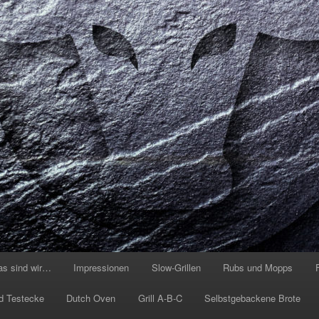
as sind wir…
Impressionen
Slow-Grillen
Rubs und Mopps
d Testecke
Dutch Oven
Grill A-B-C
Selbstgebackene Brote