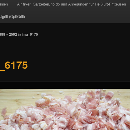
inien
Air fryer: Garzeiten, to do und Anregungen für Heißluft-Fritteusen
rill (OptiGrill)
888 × 2592
in
img_6175
_6175