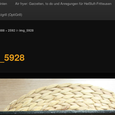
inien
Air fryer: Garzeiten, to do und Anregungen für Heißluft-Fritteusen
rill (OptiGrill)
888 × 2592
in
img_5928
_5928