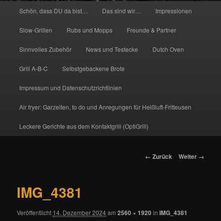
Hauptmenü
Schön, dass DU da bist…
Das sind wir…
Impressionen
Slow-Grillen
Rubs und Mopps
Freunde & Partner
Sinnvolles Zubehör
News und Testecke
Dutch Oven
Grill A-B-C
Selbstgebackene Brote
Impressum und Datenschutzrichtlinien
Air fryer: Garzeiten, to do und Anregungen für Heißluft-Fritteusen
Leckere Gerichte aus dem Kontaktgrill (OptiGrill)
Bilder-
← Zurück
Weiter →
Navigation
IMG_4381
Veröffentlicht
14. Dezember 2024
am
2560 × 1920
in
IMG_4381