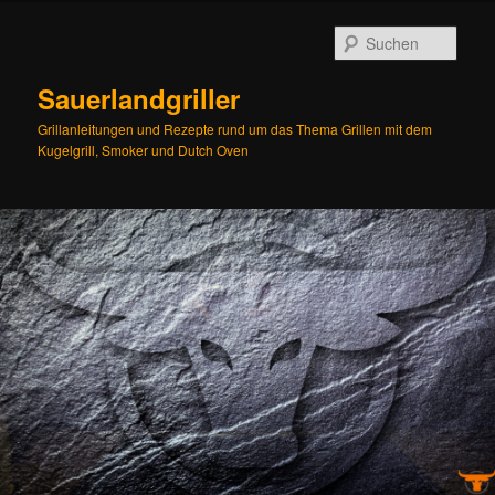
Zum
Inhalt
Such
wechseln
Sauerlandgriller
Grillanleitungen und Rezepte rund um das Thema Grillen mit dem
Kugelgrill, Smoker und Dutch Oven