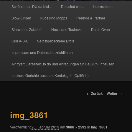
Hauptmenü
Schön, dass DU da bist…
Das sind wir…
Impressionen
Slow-Grillen
Rubs und Mopps
Freunde & Partner
Sinnvolles Zubehör
News und Testecke
Dutch Oven
Grill A-B-C
Selbstgebackene Brote
Impressum und Datenschutzrichtlinien
Air fryer: Garzeiten, to do und Anregungen für Heißluft-Fritteusen
Leckere Gerichte aus dem Kontaktgrill (OptiGrill)
Bilder-
← Zurück
Weiter →
Navigation
img_3861
Veröffentlicht
23. Februar 2019
am
3888 × 2592
in
img_3861