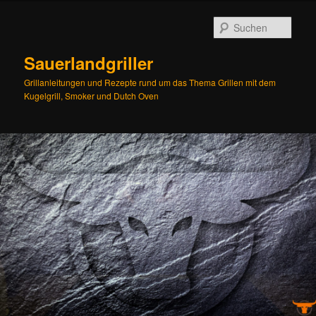
Zum
Inhalt
Such
wechseln
Sauerlandgriller
Grillanleitungen und Rezepte rund um das Thema Grillen mit dem
Kugelgrill, Smoker und Dutch Oven