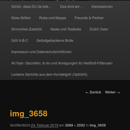
Hauptmenü
Schön, dass DU da bist…
Das sind wir…
Impressionen
Slow-Grillen
Rubs und Mopps
Freunde & Partner
Sinnvolles Zubehör
News und Testecke
Dutch Oven
Grill A-B-C
Selbstgebackene Brote
Impressum und Datenschutzrichtlinien
Air fryer: Garzeiten, to do und Anregungen für Heißluft-Fritteusen
Leckere Gerichte aus dem Kontaktgrill (OptiGrill)
Bilder-
← Zurück
Weiter →
Navigation
img_3658
Veröffentlicht
24. Februar 2019
am
3888 × 2592
in
img_3658