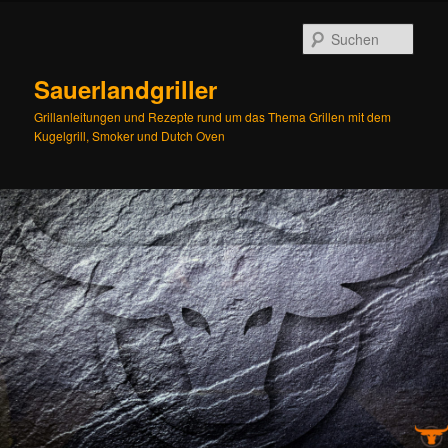
Zum
Inhalt
Such
wechseln
Sauerlandgriller
Grillanleitungen und Rezepte rund um das Thema Grillen mit dem
Kugelgrill, Smoker und Dutch Oven