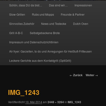
Hauptmenü
Schön, dass DU da bist…
Das sind wir…
Impressionen
Slow-Grillen
Rubs und Mopps
Freunde & Partner
Sinnvolles Zubehör
News und Testecke
Dutch Oven
Grill A-B-C
Selbstgebackene Brote
Impressum und Datenschutzrichtlinien
Air fryer: Garzeiten, to do und Anregungen für Heißluft-Fritteusen
Leckere Gerichte aus dem Kontaktgrill (OptiGrill)
Bilder-
← Zurück
Weiter →
Navigation
IMG_1243
Veröffentlicht
10. Mai 2014
am
2448 × 3264
in
IMG_1243