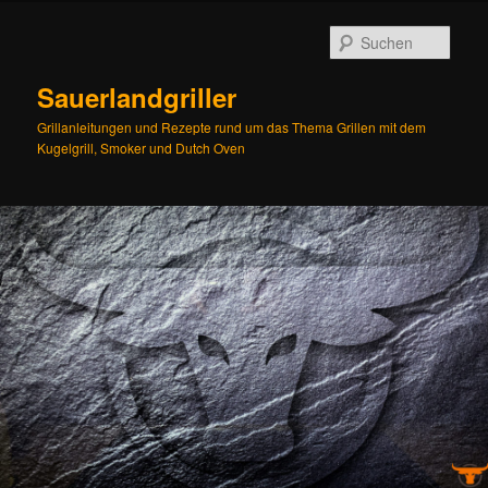
Zum
Inhalt
Such
wechseln
Sauerlandgriller
Grillanleitungen und Rezepte rund um das Thema Grillen mit dem
Kugelgrill, Smoker und Dutch Oven