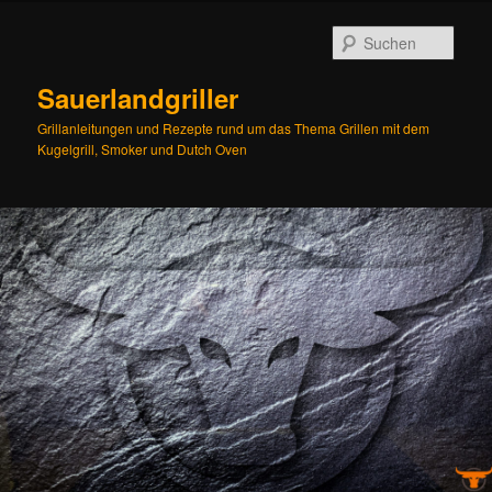
Zum
Inhalt
Such
wechseln
Sauerlandgriller
Grillanleitungen und Rezepte rund um das Thema Grillen mit dem
Kugelgrill, Smoker und Dutch Oven