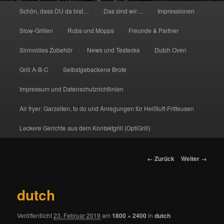
Hauptmenü
Schön, dass DU da bist…
Das sind wir…
Impressionen
Slow-Grillen
Rubs und Mopps
Freunde & Partner
Sinnvolles Zubehör
News und Testecke
Dutch Oven
Grill A-B-C
Selbstgebackene Brote
Impressum und Datenschutzrichtlinien
Air fryer: Garzeiten, to do und Anregungen für Heißluft-Fritteusen
Leckere Gerichte aus dem Kontaktgrill (OptiGrill)
Bilder-
← Zurück
Weiter →
Navigation
dutch
Veröffentlicht
23. Februar 2019
am
1800 × 2400
in
dutch