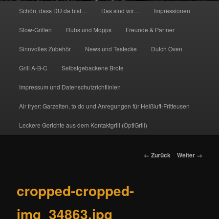
Hauptmenü
Schön, dass DU da bist…
Das sind wir…
Impressionen
Slow-Grillen
Rubs und Mopps
Freunde & Partner
Sinnvolles Zubehör
News und Testecke
Dutch Oven
Grill A-B-C
Selbstgebackene Brote
Impressum und Datenschutzrichtlinien
Air fryer: Garzeiten, to do und Anregungen für Heißluft-Fritteusen
Leckere Gerichte aus dem Kontaktgrill (OptiGrill)
Bilder-
← Zurück
Weiter →
Navigation
cropped-cropped-
img_34863.jpg