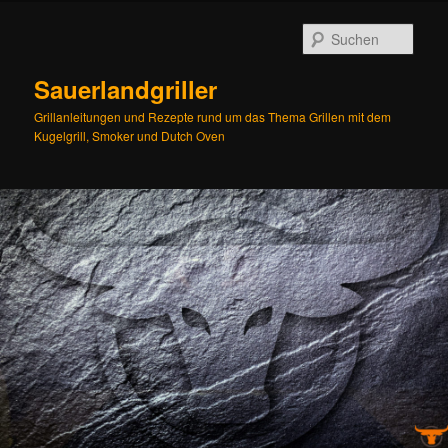
Zum
Inhalt
Such
wechseln
Sauerlandgriller
Grillanleitungen und Rezepte rund um das Thema Grillen mit dem
Kugelgrill, Smoker und Dutch Oven