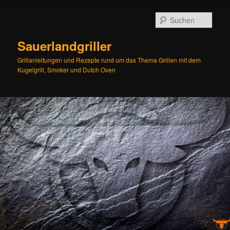
Zum
Inhalt
Such
wechseln
Sauerlandgriller
Grillanleitungen und Rezepte rund um das Thema Grillen mit dem
Kugelgrill, Smoker und Dutch Oven