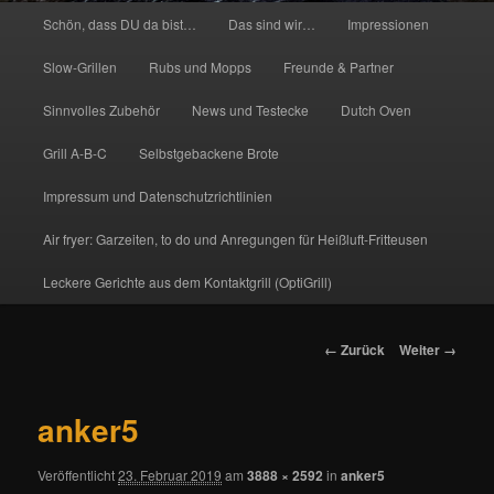
Hauptmenü
Schön, dass DU da bist…
Das sind wir…
Impressionen
Slow-Grillen
Rubs und Mopps
Freunde & Partner
Sinnvolles Zubehör
News und Testecke
Dutch Oven
Grill A-B-C
Selbstgebackene Brote
Impressum und Datenschutzrichtlinien
Air fryer: Garzeiten, to do und Anregungen für Heißluft-Fritteusen
Leckere Gerichte aus dem Kontaktgrill (OptiGrill)
Bilder-
← Zurück
Weiter →
Navigation
anker5
Veröffentlicht
23. Februar 2019
am
3888 × 2592
in
anker5