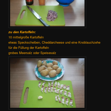
zu den Kartoffeln:
10 mittelgroße Kartoffeln
etwas Speckscheiben, Cheddarcheese und eine Knoblauchzehe
für die Füllung der Kartoffeln
grobes Meersalz oder Speisesalz