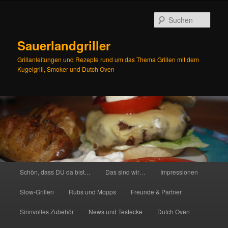
Zum
Inhalt
Such
wechseln
Sauerlandgriller
Grillanleitungen und Rezepte rund um das Thema Grillen mit dem
Kugelgrill, Smoker und Dutch Oven
Hauptmenü
Schön, dass DU da bist…
Das sind wir…
Impressionen
Slow-Grillen
Rubs und Mopps
Freunde & Partner
Sinnvolles Zubehör
News und Testecke
Dutch Oven