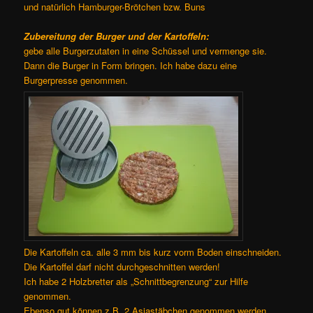
und natürlich Hamburger-Brötchen bzw. Buns
Zubereitung der Burger und der Kartoffeln:
gebe alle Burgerzutaten in eine Schüssel und vermenge sie.
Dann die Burger in Form bringen. Ich habe dazu eine
Burgerpresse genommen.
Die Kartoffeln ca. alle 3 mm bis kurz vorm Boden einschneiden.
Die Kartoffel darf nicht durchgeschnitten werden!
Ich habe 2 Holzbretter als „Schnittbegrenzung“ zur Hilfe
genommen.
Ebenso gut können z.B. 2 Asiastäbchen genommen werden.