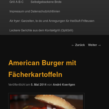
Grill A-B-C
Selbstgebackene Brote
Impressum und Datenschutzrichtlinien
Air fryer: Garzeiten, to do und Anregungen für Heißluft-Fritteusen
Leckere Gerichte aus dem Kontaktgrill (OptiGrill)
Beitrags-
←
Zurück
Weiter
→
Navigation
American Burger mit
Fächerkartoffeln
Veröffentlicht am
5. Mai 2014
von
André Koerfgen