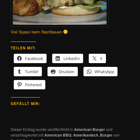
Viel Spass beim Nachbauen
TEILEN MIT:
Facebook
LinkedIn
X
Tumblr
Drucken
WhatsApp
Pinterest
GEFÄLLT MIR:
Dieser Eintrag wurde veröffentlicht in
American Burger
und
verschlagwortet mit
American BBQ
,
Amerikanisch
,
Burger
von